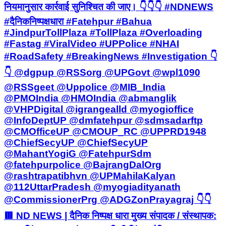
नियमानुसार कार्रवाई सुनिश्चित की जाए। 👇👇👇 #NDNEWS
#दैनिकनिष्पक्षधारा #Fatehpur #Bahua
#JindpurTollPlaza #TollPlaza #Overloading
#Fastag #ViralVideo #UPPolice #NHAI
#RoadSafety #BreakingNews #Investigation 👇
👇 @dgpup @RSSorg @UPGovt @wpl1090
@RSSgeet @Uppolice @MIB_India
@PMOIndia @HMOIndia @abmanglik
@VHPDigital @igrangealld @myogioffice
@InfoDeptUP @dmfatehpur @sdmsadarftp
@CMOfficeUP @CMOUP_RC @UPPRD1948
@ChiefSecyUP @ChiefSecyUP
@MahantYogiG @FatehpurSdm
@fatehpurpolice @BajrangDalOrg
@rashtrapatibhvn @UPMahilaKalyan
@112UttarPradesh @myogiadityanath
@CommissionerPrg @ADGZonPrayagraj 👇👇
🟥 ND NEWS | दैनिक निष्पक्ष धारा मुख्य संपादक / संस्थापक: