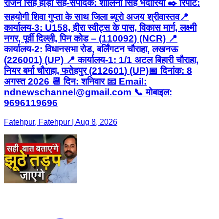
राजन सिंह हाड़ा सह-संपादक: शालिनी सिंह भदौरिया ✒️ रिपोर्ट:
सहयोगी शिवा गुप्ता के साथ जिला ब्यूरो अजय श्रीवास्तव ​📍
कार्यालय-3: U158, हीरा स्वीट्स के पास, विकास मार्ग, लक्ष्मी
नगर, पूर्वी दिल्ली, पिन कोड – (110092) (NCR) 📍
कार्यालय-2: विधानसभा रोड, बर्लिंगटन चौराहा, लखनऊ
(226001) (UP) 📍 कार्यालय-1: 1/1 अटल बिहारी चौराहा,
नियर बर्मा चौराहा, फतेहपुर (212601) (UP) ​📅 दिनांक: 8
अगस्त 2026 📆 दिन: शनिवार 📧 Email:
ndnewschannel@gmail.com 📞 मोबाइल:
9696119696
Fatehpur, Fatehpur | Aug 8, 2026