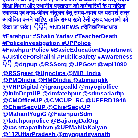
शिक्षा विभाग और स्थानीय प्रशासन को कर्मचारियों के मानसिक
स्वास्थ्य एवं कार्य-जीवन संतुलन हेतु समय-समय पर परामर्श सत्र
आयोजित करने चाहिए, ताकि समय रहते ऐसी दुखद घटनाओं को
रोका जा सके। 👇👇👇 #NDNEWS #दैनिकनिष्पक्षधारा
#Fatehpur #ShaliniYadav #TeacherDeath
#PoliceInvestigation #UPPolice
#FatehpurPolice #BasicEducationDepartment
#JusticeForShalini #PublicSafety #Awareness
👇👇 @dgpup @RSSorg @UPGovt @wpl1090
@RSSgeet @Uppolice @MIB_India
@PMOIndia @HMOIndia @abmanglik
@VHPDigital @igrangealld @myogioffice
@InfoDeptUP @dmfatehpur @sdmsadarftp
@CMOfficeUP @CMOUP_RC @UPPRD1948
@ChiefSecyUP @ChiefSecyUP
@MahantYogiG @FatehpurSdm
@fatehpurpolice @BajrangDalOrg
@rashtrapatibhvn @UPMahilaKalyan
@112UttarPradesh @myogiadityanath