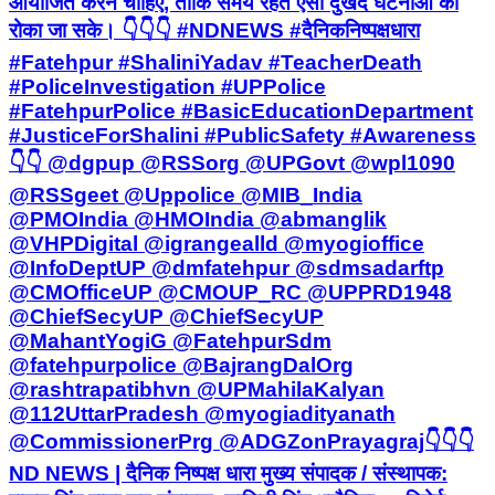
आयोजित करने चाहिए, ताकि समय रहते ऐसी दुखद घटनाओं को
रोका जा सके। 👇👇👇 #NDNEWS #दैनिकनिष्पक्षधारा
#Fatehpur #ShaliniYadav #TeacherDeath
#PoliceInvestigation #UPPolice
#FatehpurPolice #BasicEducationDepartment
#JusticeForShalini #PublicSafety #Awareness
👇👇 @dgpup @RSSorg @UPGovt @wpl1090
@RSSgeet @Uppolice @MIB_India
@PMOIndia @HMOIndia @abmanglik
@VHPDigital @igrangealld @myogioffice
@InfoDeptUP @dmfatehpur @sdmsadarftp
@CMOfficeUP @CMOUP_RC @UPPRD1948
@ChiefSecyUP @ChiefSecyUP
@MahantYogiG @FatehpurSdm
@fatehpurpolice @BajrangDalOrg
@rashtrapatibhvn @UPMahilaKalyan
@112UttarPradesh @myogiadityanath
@CommissionerPrg @ADGZonPrayagraj ​👇👇👇 ​
ND NEWS | दैनिक निष्पक्ष धारा मुख्य संपादक / संस्थापक: