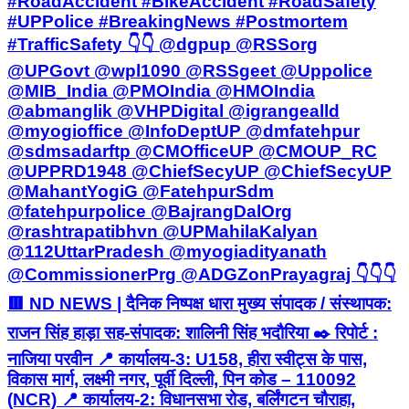
#RoadAccident #BikeAccident #RoadSafety
#UPPolice #BreakingNews #Postmortem
#TrafficSafety 👇👇 @dgpup @RSSorg
@UPGovt @wpl1090 @RSSgeet @Uppolice
@MIB_India @PMOIndia @HMOIndia
@abmanglik @VHPDigital @igrangealld
@myogioffice @InfoDeptUP @dmfatehpur
@sdmsadarftp @CMOfficeUP @CMOUP_RC
@UPPRD1948 @ChiefSecyUP @ChiefSecyUP
@MahantYogiG @FatehpurSdm
@fatehpurpolice @BajrangDalOrg
@rashtrapatibhvn @UPMahilaKalyan
@112UttarPradesh @myogiadityanath
@CommissionerPrg @ADGZonPrayagraj 👇👇👇
🟥 ND NEWS | दैनिक निष्पक्ष धारा मुख्य संपादक / संस्थापक:
राजन सिंह हाड़ा सह-संपादक: शालिनी सिंह भदौरिया ✒️ रिपोर्ट :
नाजिया परवीन 📍 कार्यालय-3: U158, हीरा स्वीट्स के पास,
विकास मार्ग, लक्ष्मी नगर, पूर्वी दिल्ली, पिन कोड – 110092
(NCR) 📍 कार्यालय-2: विधानसभा रोड, बर्लिंगटन चौराहा,