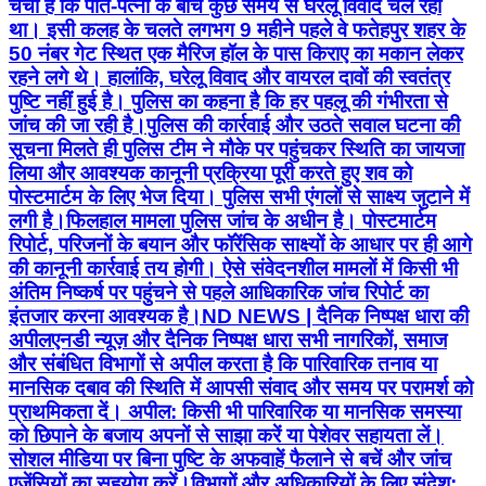
चर्चा है कि पति-पत्नी के बीच कुछ समय से घरेलू विवाद चल रहा
था। इसी कलह के चलते लगभग 9 महीने पहले वे फतेहपुर शहर के
50 नंबर गेट स्थित एक मैरिज हॉल के पास किराए का मकान लेकर
रहने लगे थे। हालांकि, घरेलू विवाद और वायरल दावों की स्वतंत्र
पुष्टि नहीं हुई है। पुलिस का कहना है कि हर पहलू की गंभीरता से
जांच की जा रही है। ​पुलिस की कार्रवाई और उठते सवाल घटना की
सूचना मिलते ही पुलिस टीम ने मौके पर पहुंचकर स्थिति का जायजा
लिया और आवश्यक कानूनी प्रक्रिया पूरी करते हुए शव को
पोस्टमार्टम के लिए भेज दिया। पुलिस सभी एंगलों से साक्ष्य जुटाने में
लगी है। ​फिलहाल मामला पुलिस जांच के अधीन है। पोस्टमार्टम
रिपोर्ट, परिजनों के बयान और फॉरेंसिक साक्ष्यों के आधार पर ही आगे
की कानूनी कार्रवाई तय होगी। ऐसे संवेदनशील मामलों में किसी भी
अंतिम निष्कर्ष पर पहुंचने से पहले आधिकारिक जांच रिपोर्ट का
इंतजार करना आवश्यक है। ​ND NEWS | दैनिक निष्पक्ष धारा की
अपील ​एनडी न्यूज़ और दैनिक निष्पक्ष धारा सभी नागरिकों, समाज
और संबंधित विभागों से अपील करता है कि पारिवारिक तनाव या
मानसिक दबाव की स्थिति में आपसी संवाद और समय पर परामर्श को
प्राथमिकता दें। ​ अपील: किसी भी पारिवारिक या मानसिक समस्या
को छिपाने के बजाय अपनों से साझा करें या पेशेवर सहायता लें।
सोशल मीडिया पर बिना पुष्टि के अफवाहें फैलाने से बचें और जांच
एजेंसियों का सहयोग करें। ​विभागों और अधिकारियों के लिए संदेश: