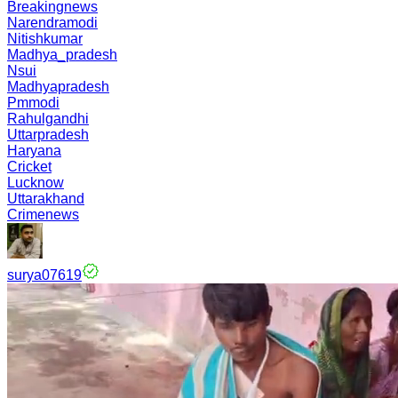
Breakingnews
Narendramodi
Nitishkumar
Madhya_pradesh
Nsui
Madhyapradesh
Pmmodi
Rahulgandhi
Uttarpradesh
Haryana
Cricket
Lucknow
Uttarakhand
Crimenews
surya07619