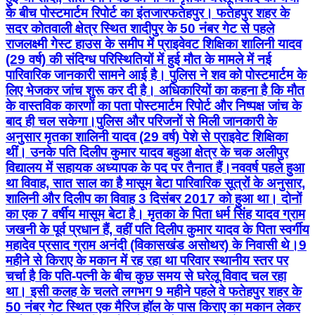
के बीच पोस्टमार्टम रिपोर्ट का इंतजार ​फतेहपुर। फतेहपुर शहर के
सदर कोतवाली क्षेत्र स्थित शादीपुर के 50 नंबर गेट से पहले
राजलक्ष्मी गेस्ट हाउस के समीप में प्राइवेवट शिक्षिका शालिनी यादव
(29 वर्ष) की संदिग्ध परिस्थितियों में हुई मौत के मामले में नई
पारिवारिक जानकारी सामने आई है। पुलिस ने शव को पोस्टमार्टम के
लिए भेजकर जांच शुरू कर दी है। अधिकारियों का कहना है कि मौत
के वास्तविक कारणों का पता पोस्टमार्टम रिपोर्ट और निष्पक्ष जांच के
बाद ही चल सकेगा। ​पुलिस और परिजनों से मिली जानकारी के
अनुसार मृतका शालिनी यादव (29 वर्ष) पेशे से प्राइवेट शिक्षिका
थीं। उनके पति दिलीप कुमार यादव बहुआ क्षेत्र के चक अलीपुर
विद्यालय में सहायक अध्यापक के पद पर तैनात हैं। ​नववर्ष पहले हुआ
था विवाह, सात साल का है मासूम बेटा पारिवारिक सूत्रों के अनुसार,
शालिनी और दिलीप का विवाह 3 दिसंबर 2017 को हुआ था। दोनों
का एक 7 वर्षीय मासूम बेटा है। मृतका के पिता धर्म सिंह यादव ग्राम
जखनी के पूर्व प्रधान हैं, वहीं पति दिलीप कुमार यादव के पिता स्वर्गीय
महादेव प्रसाद ग्राम अनंदी (विकासखंड असोथर) के निवासी थे। ​9
महीने से किराए के मकान में रह रहा था परिवार स्थानीय स्तर पर
चर्चा है कि पति-पत्नी के बीच कुछ समय से घरेलू विवाद चल रहा
था। इसी कलह के चलते लगभग 9 महीने पहले वे फतेहपुर शहर के
50 नंबर गेट स्थित एक मैरिज हॉल के पास किराए का मकान लेकर