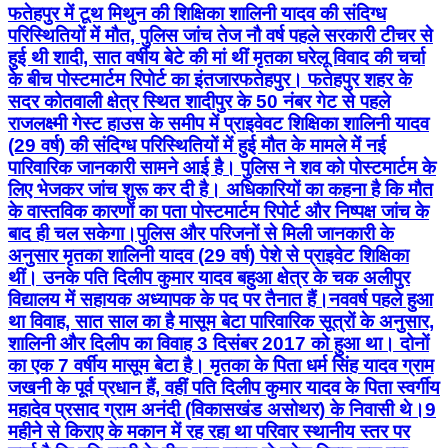
फतेहपुर में टूथ मिथुन की शिक्षिका शालिनी यादव की संदिग्ध
परिस्थितियों में मौत, पुलिस जांच तेज नौ वर्ष पहले सरकारी टीचर से
हुई थी शादी, सात वर्षीय बेटे की मां थीं मृतका घरेलू विवाद की चर्चा
के बीच पोस्टमार्टम रिपोर्ट का इंतजार ​फतेहपुर। फतेहपुर शहर के
सदर कोतवाली क्षेत्र स्थित शादीपुर के 50 नंबर गेट से पहले
राजलक्ष्मी गेस्ट हाउस के समीप में प्राइवेवट शिक्षिका शालिनी यादव
(29 वर्ष) की संदिग्ध परिस्थितियों में हुई मौत के मामले में नई
पारिवारिक जानकारी सामने आई है। पुलिस ने शव को पोस्टमार्टम के
लिए भेजकर जांच शुरू कर दी है। अधिकारियों का कहना है कि मौत
के वास्तविक कारणों का पता पोस्टमार्टम रिपोर्ट और निष्पक्ष जांच के
बाद ही चल सकेगा। ​पुलिस और परिजनों से मिली जानकारी के
अनुसार मृतका शालिनी यादव (29 वर्ष) पेशे से प्राइवेट शिक्षिका
थीं। उनके पति दिलीप कुमार यादव बहुआ क्षेत्र के चक अलीपुर
विद्यालय में सहायक अध्यापक के पद पर तैनात हैं। ​नववर्ष पहले हुआ
था विवाह, सात साल का है मासूम बेटा पारिवारिक सूत्रों के अनुसार,
शालिनी और दिलीप का विवाह 3 दिसंबर 2017 को हुआ था। दोनों
का एक 7 वर्षीय मासूम बेटा है। मृतका के पिता धर्म सिंह यादव ग्राम
जखनी के पूर्व प्रधान हैं, वहीं पति दिलीप कुमार यादव के पिता स्वर्गीय
महादेव प्रसाद ग्राम अनंदी (विकासखंड असोथर) के निवासी थे। ​9
महीने से किराए के मकान में रह रहा था परिवार स्थानीय स्तर पर