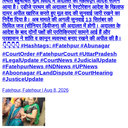
स्थित बहुचर्चित भूमि विवाद में अदालत का महत्वपूर्ण आदेश सामने
आया है। एडीजे प्रथम की अदालत ने रेस्टोरेशन आदेश के खिलाफ
दायर अपील खारिज करते हुए मूल वाद की सुनवाई जारी रखने का
निर्देश दिया है। अब मामले की अगली सुनवाई 13 सितंबर को
सिविल जज (सीनियर डिवीजन) की अदालत में होगी। अदालत के
आदेश के बाद दोनों पक्षों की प्रतिक्रियाएं सामने आई हैं और
प्रशासन ने शांति व कानून व्यवस्था बनाए रखने की अपील की है।
👇👇👇👇 #Hashtags: #Fatehpur #Abunagar
#CourtOrder #FatehpurCourt #UttarPradesh
#LegalUpdate #CourtNews #JudicialUpdate
#FatehpurNews #NDNews #UPNews
#Aboonagar #LandDispute #CourtHearing
#JusticeUpdate
Fatehpur, Fatehpur | Aug 8, 2026