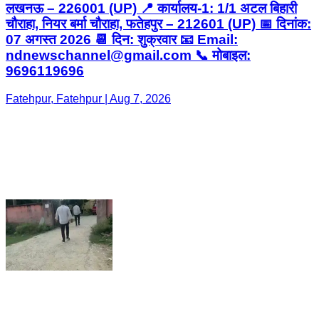
लखनऊ – 226001 (UP) 📍 कार्यालय-1: 1/1 अटल बिहारी
चौराहा, नियर बर्मा चौराहा, फतेहपुर – 212601 (UP) 📅 दिनांक:
07 अगस्त 2026 📆 दिन: शुक्रवार 📧 Email:
ndnewschannel@gmail.com 📞 मोबाइल:
9696119696
Fatehpur, Fatehpur | Aug 7, 2026