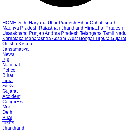
HOME
Delhi
Haryana
Uttar Pradesh
Bihar
Chhattisgarh
Madhya Pradesh
Rajasthan
Jharkhand
Himachal Pradesh
Uttarakhand
Punjab
Andhra Pradesh
Telangana
Tamil Nadu
Karnataka
Maharashtra
Assam
West Bengal
Tripura
Gujarat
Odisha
Kerala
Jansamasya
News
Bjp
National
Police
Bihar
India
कांग्रेस
Gujarat
Accident
Congress
Modi
Delhi
Viral
मारपीट
Jharkhand