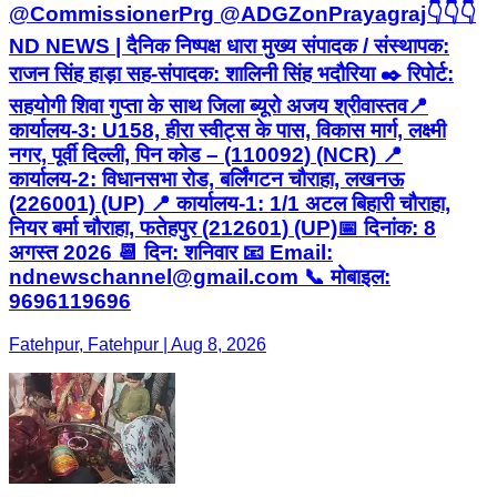
@CommissionerPrg @ADGZonPrayagraj ​👇👇👇 ​
ND NEWS | दैनिक निष्पक्ष धारा मुख्य संपादक / संस्थापक:
राजन सिंह हाड़ा सह-संपादक: शालिनी सिंह भदौरिया ✒️ रिपोर्ट:
सहयोगी शिवा गुप्ता के साथ जिला ब्यूरो अजय श्रीवास्तव ​📍
कार्यालय-3: U158, हीरा स्वीट्स के पास, विकास मार्ग, लक्ष्मी
नगर, पूर्वी दिल्ली, पिन कोड – (110092) (NCR) 📍
कार्यालय-2: विधानसभा रोड, बर्लिंगटन चौराहा, लखनऊ
(226001) (UP) 📍 कार्यालय-1: 1/1 अटल बिहारी चौराहा,
नियर बर्मा चौराहा, फतेहपुर (212601) (UP) ​📅 दिनांक: 8
अगस्त 2026 📆 दिन: शनिवार 📧 Email:
ndnewschannel@gmail.com 📞 मोबाइल:
9696119696
Fatehpur, Fatehpur | Aug 8, 2026