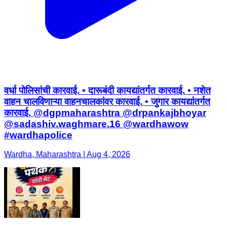
वर्धा पोलिसांची कारवाई. • दारूबंदी कायद्यांतर्गत कारवाई. • नशेत
वाहन चालविणाऱ्या वाहनचालकांवर कारवाई. • जुगार कायद्यांतर्गत
कारवाई. @dgpmaharashtra @drpankajbhoyar
@sadashiv.waghmare.16 @wardhawow
#wardhapolice
Wardha, Maharashtra | Aug 4, 2026