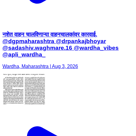
नशेत वाहन चालविणाऱ्या वाहनचालकांवर कारवाई.
@dgpmaharashtra @drpankajbhoyar
@sadashiv.waghmare.16 @wardha_vibes
@apli_wardha_
Wardha, Maharashtra | Aug 3, 2026