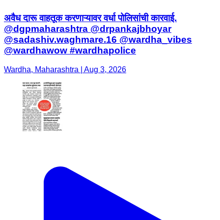
अवैध दारू वाहतूक करणाऱ्यावर वर्धा पोलिसांची कारवाई.
@dgpmaharashtra @drpankajbhoyar
@sadashiv.waghmare.16 @wardha_vibes
@wardhawow #wardhapolice
Wardha, Maharashtra | Aug 3, 2026