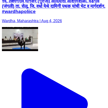
स्व. लक्ष्मणराव मानकर (गुरुजी) आदिवासी आश्रमशाळा, वडगाव
(जंगली) ता. सेलू, जि. वर्धा येथे दामिनी पथक यांची भेट व मार्गदर्शन.
#wardhapoliice
Wardha, Maharashtra | Aug 4, 2026