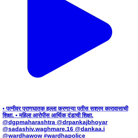
• पत्नीवर प्राणघातक हल्ला करणाऱ्या पतीस सश्रम कारावासाची
शिक्षा. • महिला आरोपीस आर्थिक दंडाची शिक्षा.
@dgpmaharashtra @drpankajbhoyar
@sadashiv.waghmare.16 @dankaa.i
@wardhawow #wardhapolice