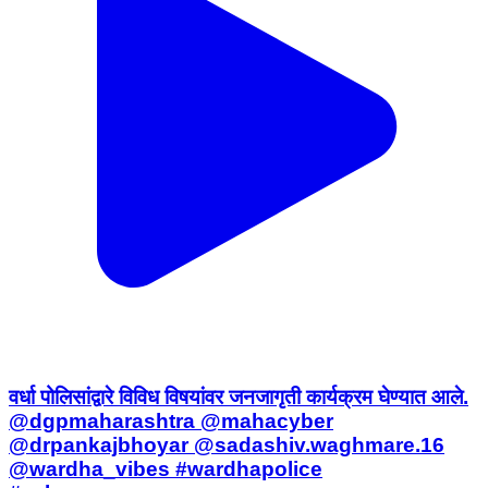
वर्धा पोलिसांद्वारे विविध विषयांवर जनजागृती कार्यक्रम घेण्यात आले.
@dgpmaharashtra @mahacyber
@drpankajbhoyar @sadashiv.waghmare.16
@wardha_vibes #wardhapolice