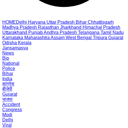
HOME
Delhi
Haryana
Uttar Pradesh
Bihar
Chhattisgarh
Madhya Pradesh
Rajasthan
Jharkhand
Himachal Pradesh
Uttarakhand
Punjab
Andhra Pradesh
Telangana
Tamil Nadu
Karnataka
Maharashtra
Assam
West Bengal
Tripura
Gujarat
Odisha
Kerala
Jansamasya
News
Bjp
National
Police
Bihar
India
कांग्रेस
बीजेपी
Gujarat
भाजपा
Accident
Congress
Modi
Delhi
Viral