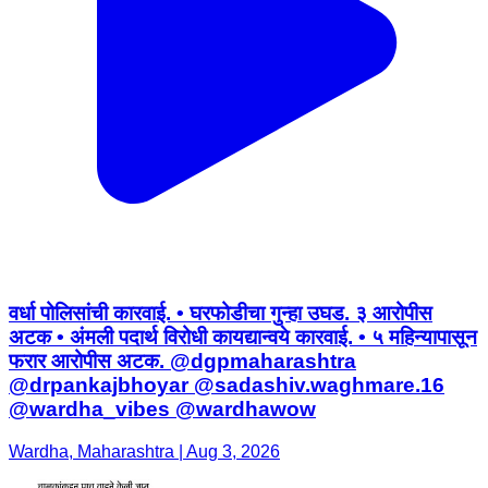
वर्धा पोलिसांची कारवाई. • घरफोडीचा गुन्हा उघड. ३ आरोपीस
अटक • अंमली पदार्थ विरोधी कायद्यान्वये कारवाई. • ५ महिन्यापासून
फरार आरोपीस अटक. @dgpmaharashtra
@drpankajbhoyar @sadashiv.waghmare.16
@wardha_vibes @wardhawow
Wardha, Maharashtra | Aug 3, 2026