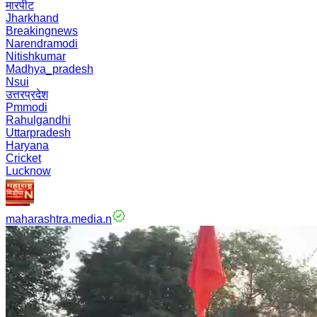
मारपीट
Jharkhand
Breakingnews
Narendramodi
Nitishkumar
Madhya_pradesh
Nsui
उत्तरप्रदेश
Pmmodi
Rahulgandhi
Uttarpradesh
Haryana
Cricket
Lucknow
maharashtra.media.n