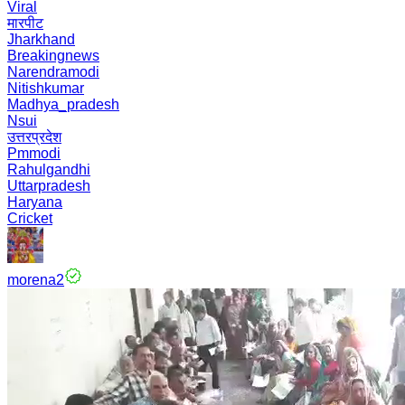
Viral
मारपीट
Jharkhand
Breakingnews
Narendramodi
Nitishkumar
Madhya_pradesh
Nsui
उत्तरप्रदेश
Pmmodi
Rahulgandhi
Uttarpradesh
Haryana
Cricket
morena2