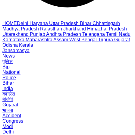
HOME
Delhi
Haryana
Uttar Pradesh
Bihar
Chhattisgarh
Madhya Pradesh
Rajasthan
Jharkhand
Himachal Pradesh
Uttarakhand
Punjab
Andhra Pradesh
Telangana
Tamil Nadu
Karnataka
Maharashtra
Assam
West Bengal
Tripura
Gujarat
Odisha
Kerala
Jansamasya
News
पुलिस
Bjp
National
Police
Bihar
India
कांग्रेस
बीजेपी
Gujarat
भाजपा
Accident
Congress
Modi
Delhi