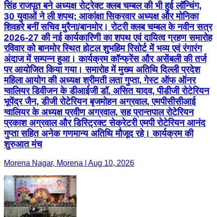
सिंह राजपूत बने अध्यक्ष रोट्रेक्ट क्लब चम्बल की भी हुई लॉन्चिंग,
30 युवाओं ने ली शपथ; आकांक्षा सिकरवार अध्यक्ष और मोनिका
शिवहरे बनीं सचिव मुरैना/बानमोर। रोटरी क्लब चम्बल के नवीन सत्र
2026-27 की नई कार्यकारिणी का शपथ एवं दायित्व ग्रहण समारोह
रविवार को बानमोर स्थित होटल शुभहिम रिसोर्ट में भव्य एवं रंगारंग
अंदाज में सम्पन्न हुआ। कार्यक्रम कॉन्फ्रेंस और असेंबली की तर्ज
पर आयोजित किया गया। समारोह में मुख्य अतिथि दिल्ली प्रदेश
महिला आयोग की अध्यक्ष श्रीमती लता गुप्ता, गेस्ट ऑफ ऑनर
ग्वालियर डिवीजन के डीआईजी डॉ. असित यादव, पीडीजी रोटेरियन
भूपेंद्र जैन, डीजी रोटेरियन बृजमोहन अग्रवाल, एमपीसीसीआई
ग्वालियर के अध्यक्ष प्रवीण अग्रवाल, सह प्रान्तपाल रोटेरियन
प्रकाश अग्रवाल और डिस्ट्रिक्ट सेक्रेटरी एमपी रोटेरियन आनंद
गुप्ता सहित अनेक गणमान्य अतिथि मौजूद रहे। कार्यक्रम की
शुरुआत मंच
Morena Nagar, Morena | Aug 10, 2026