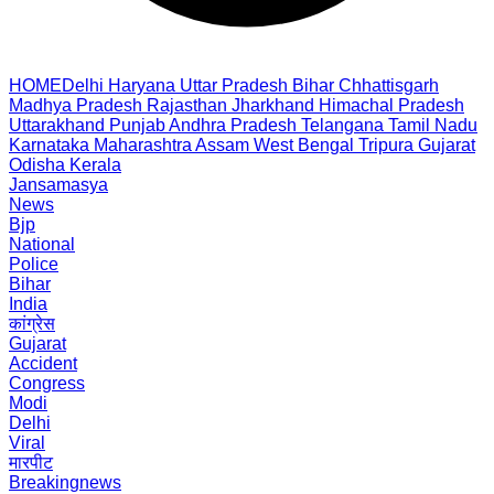
HOME
Delhi
Haryana
Uttar Pradesh
Bihar
Chhattisgarh
Madhya Pradesh
Rajasthan
Jharkhand
Himachal Pradesh
Uttarakhand
Punjab
Andhra Pradesh
Telangana
Tamil Nadu
Karnataka
Maharashtra
Assam
West Bengal
Tripura
Gujarat
Odisha
Kerala
Jansamasya
News
Bjp
National
Police
Bihar
India
कांग्रेस
Gujarat
Accident
Congress
Modi
Delhi
Viral
मारपीट
Breakingnews