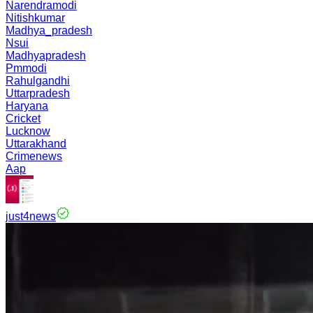
Narendramodi
Nitishkumar
Madhya_pradesh
Nsui
Madhyapradesh
Pmmodi
Rahulgandhi
Uttarpradesh
Haryana
Cricket
Lucknow
Uttarakhand
Crimenews
Aap
just4news