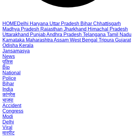
HOME
Delhi
Haryana
Uttar Pradesh
Bihar
Chhattisgarh
Madhya Pradesh
Rajasthan
Jharkhand
Himachal Pradesh
Uttarakhand
Punjab
Andhra Pradesh
Telangana
Tamil Nadu
Karnataka
Maharashtra
Assam
West Bengal
Tripura
Gujarat
Odisha
Kerala
Jansamasya
News
पुलिस
Bjp
National
Police
Bihar
India
कांग्रेस
भाजपा
Accident
Congress
Modi
Delhi
Viral
मारपीट