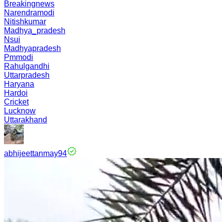
Breakingnews
Narendramodi
Nitishkumar
Madhya_pradesh
Nsui
Madhyapradesh
Pmmodi
Rahulgandhi
Uttarpradesh
Haryana
Hardoi
Cricket
Lucknow
Uttarakhand
abhijeettanmay94