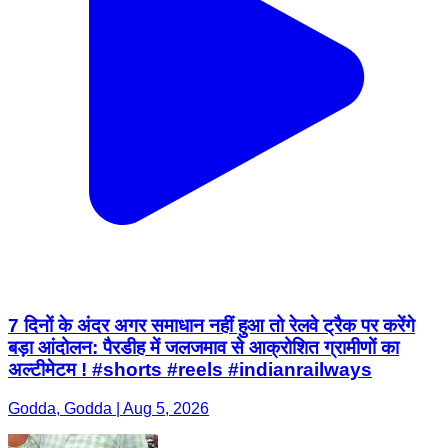
7 दिनों के अंदर अगर समाधान नहीं हुआ तो रेलवे ट्रैक पर करेंगे
बड़ा आंदोलन: पैरडीह में जलजमाव से आक्रोशित ग्रामीणों का
अल्टीमेटम ! #shorts #reels #indianrailways
Godda, Godda | Aug 5, 2026