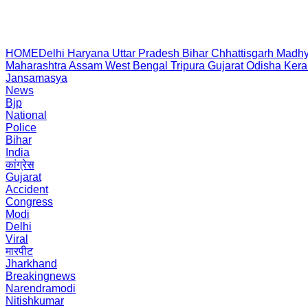
HOME
Delhi
Haryana
Uttar Pradesh
Bihar
Chhattisgarh
Madhy
Maharashtra
Assam
West Bengal
Tripura
Gujarat
Odisha
Kera
Jansamasya
News
Bjp
National
Police
Bihar
India
कांग्रेस
Gujarat
Accident
Congress
Modi
Delhi
Viral
मारपीट
Jharkhand
Breakingnews
Narendramodi
Nitishkumar