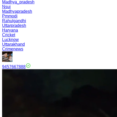
Madhya_pradesh
Nsui
Madhyapradesh
Pmmodi
Rahulgandhi
Uttarpradesh
Haryana
Cricket
Lucknow
Uttarakhand
Crimenews
9457667888