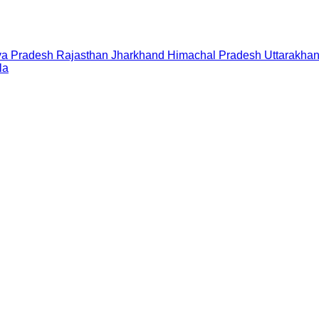
a Pradesh
Rajasthan
Jharkhand
Himachal Pradesh
Uttarakha
la