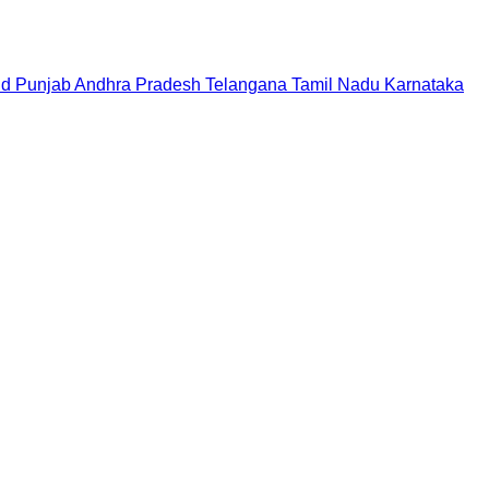
nd
Punjab
Andhra Pradesh
Telangana
Tamil Nadu
Karnataka