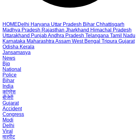
HOME
Delhi
Haryana
Uttar Pradesh
Bihar
Chhattisgarh
Madhya Pradesh
Rajasthan
Jharkhand
Himachal Pradesh
Uttarakhand
Punjab
Andhra Pradesh
Telangana
Tamil Nadu
Karnataka
Maharashtra
Assam
West Bengal
Tripura
Gujarat
Odisha
Kerala
Jansamasya
News
Bjp
National
Police
Bihar
India
कांग्रेस
बीजेपी
Gujarat
Accident
Congress
Modi
Delhi
Viral
मारपीट