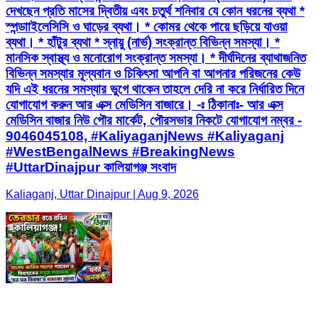
দেখছেন প্রতি মাসের দ্বিতীয় এবং চতুর্থ শনিবার যে কোন ধরনের ব্যথা *
স্পন্ডাাইলেসিসি ও ঘাড়ের ব্যথা। * কোমর থেকে পায়ে ছড়িয়ে যাওয়া
ব্যথা। * হাঁটুর ব্যথা * স্নায়ু (নার্ভ) সংক্রান্ত বিভিন্ন সমস্যা। *
মানসিক স্বাস্থ্য ও মনোরোগ সংক্রান্ত সমস্যা। * দীর্ঘদিনের ব্যাথাজনিত
বিভিন্ন সমস্যার মূল্যবান ও চিকিৎসা আপনি বা আপনার পরিজনের কেউ
যদি এই ধরনের সমস্যার ভুগে থাকেন তাহলে দেরি না করে নির্ধারিত দিনে
যোগাযোগ করুন আর এক্স মেডিসিন বাজারে। -ঃ ঠিকানাঃ- আর এক্স
মেডিসিন বাজার নিউ পৌর মার্কেট, পৌরসভার নিকটে যোগাযোগ নম্বর -
9046045108, #KaliyaganjNews #Kaliyaganj
#WestBengalNews #BreakingNews
#UttarDinajpur কালিয়াগঞ্জ সংবাদ
Kaliaganj, Uttar Dinajpur | Aug 9, 2026