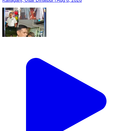
Kaliaganj, Uttar Dinajpur | Aug 8, 2026