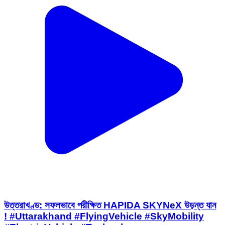
উত্তরাখণ্ড: সফলভাবে পরীক্ষিত HAPIDA SKYNeX উড়ন্ত যান
! #Uttarakhand #FlyingVehicle #SkyMobility