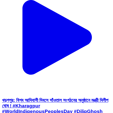
খড়গপুর: বিশ্ব আদিবাসী দিবসে সাঁওতাল সংগঠনের অনুষ্ঠানে মন্ত্রী দিলীপ
ঘোষ ! #Kharagpur
#WorldIndigenousPeoplesDay #DilipGhosh