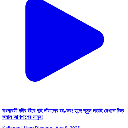
কংসাবতী নদীর তীরে দুই দাঁতালের তাণ্ডব! তুঙ্গে তুমুল লড়াই দেখতে ভিড়
জমাল আশপাশের মানুষ!