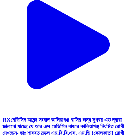
RXমেডিসিন আনন্দ সংবাদ কালিয়াগঞ্জ বাসির জন্য সুখবর এত দ্বারা
জানানো যাচ্ছে যে আর এক্স মেডিসিন বাজার কালিয়াগঞ্জ নিয়মিত রোগী
দেখছেন- ডাঃ শাস্বত মন্ডল এম.বি.বি.এস, এম.ডি (কোলকাতা) রোগী