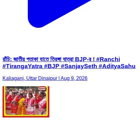
রাঁচি: জাতীয় পতাকা হাতে তিরঙ্গা যাত্রা BJP-র ! #Ranchi
#TirangaYatra #BJP #SanjaySeth #AdityaSahu
Kaliaganj, Uttar Dinajpur | Aug 9, 2026