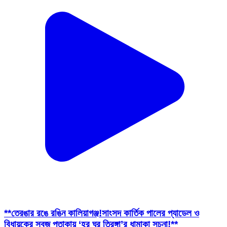
**তেরঙার রঙে রঙিন কালিয়াগঞ্জ!সাংসদ কার্তিক পালের প্যাডেল ও
বিধায়কের সবুজ পতাকায় ‘হর ঘর তিরঙ্গা’র ধামাকা সূচনা!**