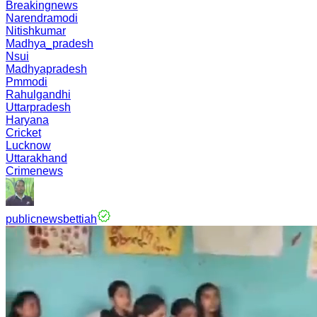
Breakingnews
Narendramodi
Nitishkumar
Madhya_pradesh
Nsui
Madhyapradesh
Pmmodi
Rahulgandhi
Uttarpradesh
Haryana
Cricket
Lucknow
Uttarakhand
Crimenews
publicnewsbettiah