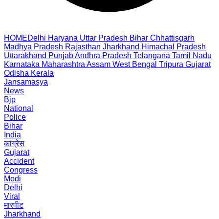
HOME
Delhi
Haryana
Uttar Pradesh
Bihar
Chhattisgarh
Madhya Pradesh
Rajasthan
Jharkhand
Himachal Pradesh
Uttarakhand
Punjab
Andhra Pradesh
Telangana
Tamil Nadu
Karnataka
Maharashtra
Assam
West Bengal
Tripura
Gujarat
Odisha
Kerala
Jansamasya
News
Bjp
National
Police
Bihar
India
कांग्रेस
Gujarat
Accident
Congress
Modi
Delhi
Viral
मारपीट
Jharkhand