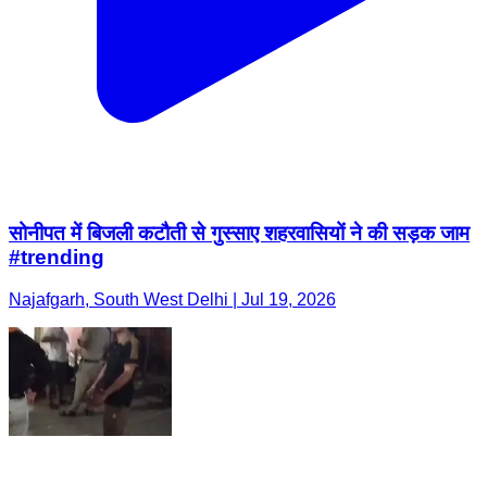
सोनीपत में बिजली कटौती से गुस्साए शहरवासियों ने की सड़क जाम
#trending
Najafgarh, South West Delhi | Jul 19, 2026