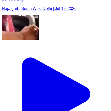
Najafgarh, South West Delhi | Jul 18, 2026