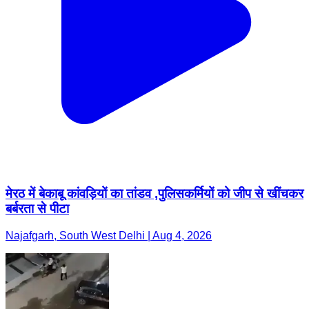
मेरठ में बेकाबू कांवड़ियों का तांडव ,पुलिसकर्मियों को जीप से खींचकर
बर्बरता से पीटा
Najafgarh, South West Delhi | Aug 4, 2026