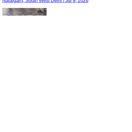
Najafgarh, South West Delhi | Jul 9, 2026