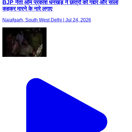
BJP नेता ओम प्रकाश धनखड़ ने छात्रों को गद्दार और साला
कहकर मारने के नारे लगाए
Najafgarh, South West Delhi | Jul 24, 2026