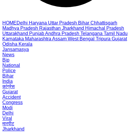
HOME
Delhi
Haryana
Uttar Pradesh
Bihar
Chhattisgarh
Madhya Pradesh
Rajasthan
Jharkhand
Himachal Pradesh
Uttarakhand
Punjab
Andhra Pradesh
Telangana
Tamil Nadu
Karnataka
Maharashtra
Assam
West Bengal
Tripura
Gujarat
Odisha
Kerala
Jansamasya
News
Bjp
National
Police
Bihar
India
कांग्रेस
Gujarat
Accident
Congress
Modi
Delhi
Viral
मारपीट
Jharkhand