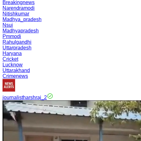
Breakingnews
Narendramodi
Nitishkumar
Madhya_pradesh
Nsui
Madhyapradesh
Pmmodi
Rahulgandhi
Uttarpradesh
Haryana
Cricket
Lucknow
Uttarakhand
Crimenews
journalistharshraj_2