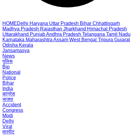
HOME
Delhi
Haryana
Uttar Pradesh
Bihar
Chhattisgarh
Madhya Pradesh
Rajasthan
Jharkhand
Himachal Pradesh
Uttarakhand
Punjab
Andhra Pradesh
Telangana
Tamil Nadu
Karnataka
Maharashtra
Assam
West Bengal
Tripura
Gujarat
Odisha
Kerala
Jansamasya
News
पुलिस
Bjp
National
Police
Bihar
India
कांग्रेस
भाजपा
Accident
Congress
Modi
Delhi
Viral
मारपीट