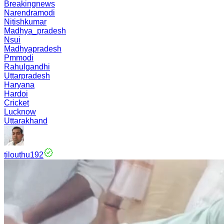
Breakingnews
Narendramodi
Nitishkumar
Madhya_pradesh
Nsui
Madhyapradesh
Pmmodi
Rahulgandhi
Uttarpradesh
Haryana
Hardoi
Cricket
Lucknow
Uttarakhand
tilouthu192