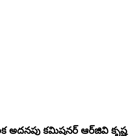
క అదనపు కమిషనర్ ఆర్‌జి‌వి కృష్ణ