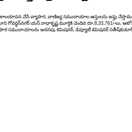
కాలయాపన చేసే వ్యాపార, వాణిజ్య సముదాయాల ఆస్తులను జప్తు చేస్తామని 
ర్ధన్‌నగర్ యస్.రాధాకృష్ణ మూర్తికి చెందిన రూ.8,33,761/-లు, ఆటోనగర్‌
సముదాయాలను అదనపు కమిషనర్, డిప్యూటీ కమిషనర్ సతీష్‌కుమార్ రెడ్డి, 