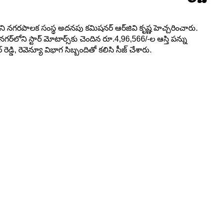
నగరపాలక సంస్థ అదనపు కమిషనర్ ఆర్‌జి‌వి కృష్ణ హెచ్చరించారు.
లోని స్టార్ మోటార్స్‌కు చెందిన రూ.4,96,566/-ల ఆస్తి పన్ను
రెవెన్యూ విభాగ సిబ్బందితో కలిసి సీజ్ చేశారు.