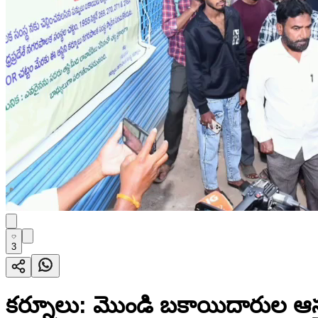
3
కర్నూలు: మొండి బకాయిదారుల ఆస్తు