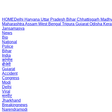
HOME
Delhi
Haryana
Uttar Pradesh
Bihar
Chhattisgarh
Madhy
Maharashtra
Assam
West Bengal
Tripura
Gujarat
Odisha
Kera
Jansamasya
News
Bjp
National
Police
Bihar
India
कांग्रेस
बीजेपी
Gujarat
Accident
Congress
Modi
Delhi
Viral
मारपीट
Jharkhand
Breakingnews
Narendramodi