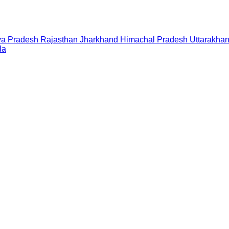
a Pradesh
Rajasthan
Jharkhand
Himachal Pradesh
Uttarakha
la