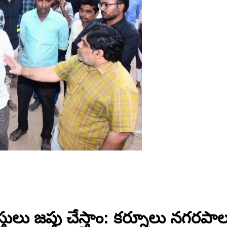
లు జప్తు చేస్తాం: కర్నూలు నగరపాల