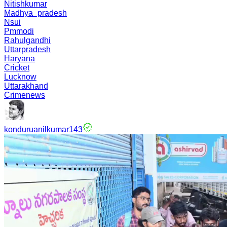
Nitishkumar
Madhya_pradesh
Nsui
Pmmodi
Rahulgandhi
Uttarpradesh
Haryana
Cricket
Lucknow
Uttarakhand
Crimenews
konduruanilkumar143