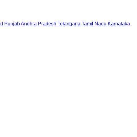
nd
Punjab
Andhra Pradesh
Telangana
Tamil Nadu
Karnataka