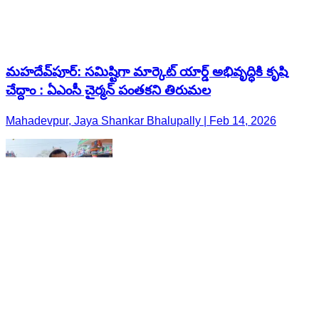
మహదేవ్​పూర్: సమిష్టిగా మార్కెట్ యార్డ్ అభివృద్ధికి కృషి
చేద్దాం : ఏఎంసీ చైర్మన్ పంతకని తిరుమల
Mahadevpur, Jaya Shankar Bhalupally | Feb 14, 2026