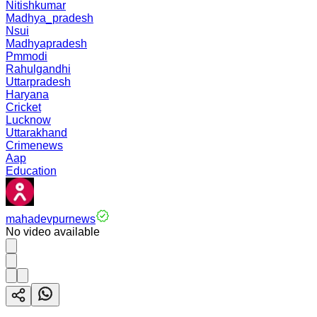
Nitishkumar
Madhya_pradesh
Nsui
Madhyapradesh
Pmmodi
Rahulgandhi
Uttarpradesh
Haryana
Cricket
Lucknow
Uttarakhand
Crimenews
Aap
Education
mahadevpurnews
No video available