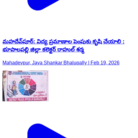
మహదేవ్​పూర్: విద్య ప్రమాణాల పెంపుకు కృషి చేయాలి :
భూపాలపల్లి జిల్లా కలెక్టర్ రాహుల్ శర్మ
Mahadevpur, Jaya Shankar Bhalupally | Feb 19, 2026