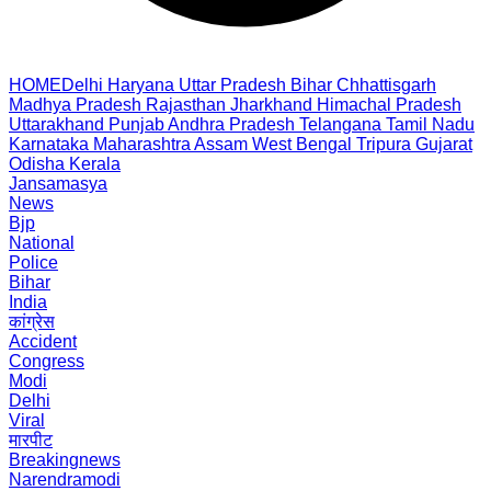
HOME
Delhi
Haryana
Uttar Pradesh
Bihar
Chhattisgarh
Madhya Pradesh
Rajasthan
Jharkhand
Himachal Pradesh
Uttarakhand
Punjab
Andhra Pradesh
Telangana
Tamil Nadu
Karnataka
Maharashtra
Assam
West Bengal
Tripura
Gujarat
Odisha
Kerala
Jansamasya
News
Bjp
National
Police
Bihar
India
कांग्रेस
Accident
Congress
Modi
Delhi
Viral
मारपीट
Breakingnews
Narendramodi