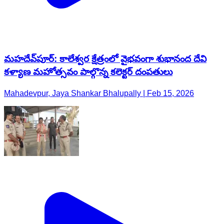
మహదేవ్​పూర్: కాలేశ్వర క్షేత్రంలో వైభవంగా శుభానంద దేవి
కళ్యాణ మహోత్సవం పాల్గొన్న కలెక్టర్ దంపతులు
Mahadevpur, Jaya Shankar Bhalupally | Feb 15, 2026