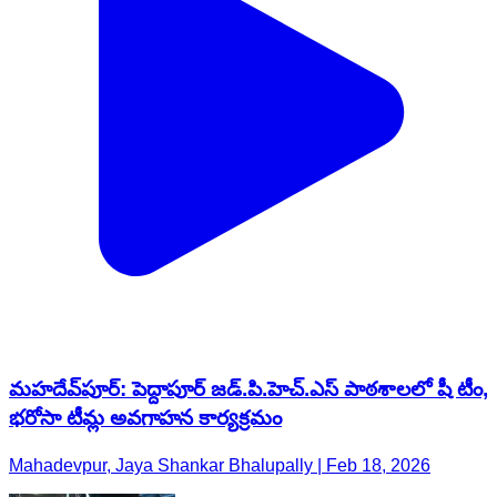
మహదేవ్​పూర్: పెద్దాపూర్ జడ్.పి.హెచ్.ఎస్ పాఠశాలలో షీ టీం,
భరోసా టీమ్ల అవగాహన కార్యక్రమం
Mahadevpur, Jaya Shankar Bhalupally | Feb 18, 2026