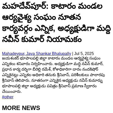
మహదేవ్​పూర్: కాటారం మండల
ఆర్యవైశ్య సంఘం నూతన
కార్యవర్గం ఎన్నిక, అధ్యక్షుడిగా మద్ది
నవీన్ కుమార్ నియామకం
Mahadevpur, Jaya Shankar Bhalupally
|
Jul 5, 2025
జయశంకర్ భూపాలపల్లి జిల్లా కాటారం మండల ఆర్యవైశ్య సంఘం
ఎన్నికలు శనివారం నిర్వహించారు. అధ్యక్షుడిగా మద్ది నవీన్ కుమార్,
ప్రధాన కార్య దర్శిగా బీరెల్లి రమేశ్, కోశాధికారిగా దారం నందకిషోర్
ఎన్నికైనట్లు ఎన్నికల అధికారి తనుకు శ్రీనివాస్, పరిశీలకులు పాలారపు
శ్రీనివాస్ తెలిపారు. నూతనంగా ఎన్నికైన అధ్యక్షుడు నవీన్ కుమార్ను
భూపాలపల్లి జిల్లా అధ్యక్షుడు పవిత్రం శ్రీనివాస్ ప్రమాణ స్వీకారం
చేయించారు.
#
other
MORE NEWS