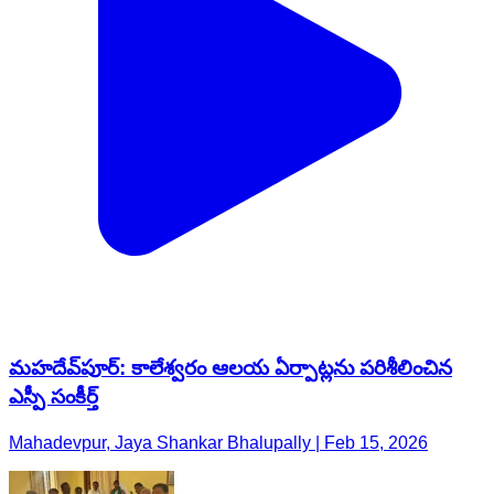
మహదేవ్​పూర్: కాలేశ్వరం ఆలయ ఏర్పాట్లను పరిశీలించిన
ఎస్పీ సంకీర్త్
Mahadevpur, Jaya Shankar Bhalupally | Feb 15, 2026