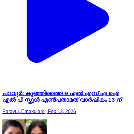
പറവൂർ: കുഞ്ഞിത്തൈ ഒ എൽ എസ് എ ഐ
എൽ പി സ്കൂൾ എൺപതാമത് വാർഷികം 13 ന്
Paravur, Ernakulam | Feb 12, 2026