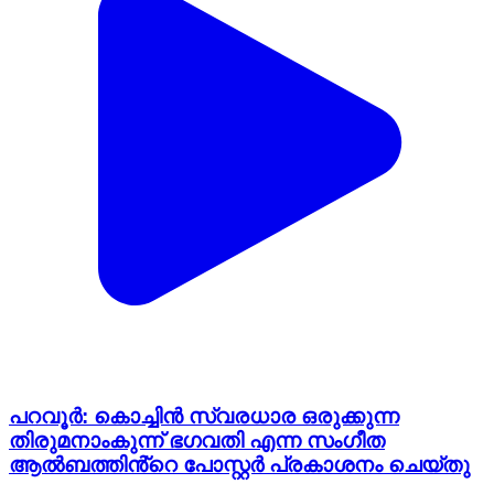
പറവൂർ: കൊച്ചിൻ സ്വരധാര ഒരുക്കുന്ന
തിരുമനാംകുന്ന് ഭഗവതി എന്ന സംഗീത
ആൽബത്തിൻ്റെ പോസ്റ്റർ പ്രകാശനം ചെയ്തു