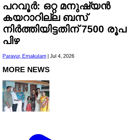
പറവൂർ: ഒറ്റ മനുഷ്യൻ
കയറാറില്ല ബസ്
നിർത്തിയിട്ടതിന് 7500 രൂപ
പിഴ
Paravur, Ernakulam
|
Jul 4, 2026
MORE NEWS