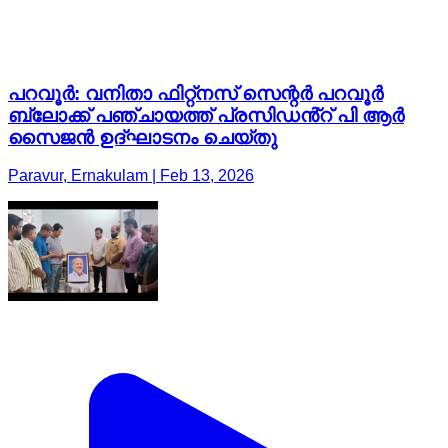
പറവൂർ: വനിതാ ഫിറ്റ്നസ് സെന്റർ പറവൂർ
ബ്ലോക്ക് പഞ്ചായത്ത് പ്രസിഡൻ്റ് പി ആർ
സൈജൻ ഉദ്ഘാടനം ചെയ്തു
Paravur, Ernakulam | Feb 13, 2026