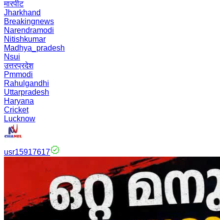
मारपीट
Jharkhand
Breakingnews
Narendramodi
Nitishkumar
Madhya_pradesh
Nsui
उत्तरप्रदेश
Pmmodi
Rahulgandhi
Uttarpradesh
Haryana
Cricket
Lucknow
usr15917617