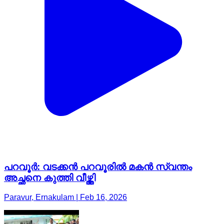
പറവൂർ: വടക്കൻ പറവൂരിൽ മകൻ സ്വന്തം
അച്ഛനെ കുത്തി വീഴ്ത്തി
Paravur, Ernakulam | Feb 16, 2026