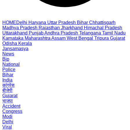
HOME
Delhi
Haryana
Uttar Pradesh
Bihar
Chhattisgarh
Madhya Pradesh
Rajasthan
Jharkhand
Himachal Pradesh
Uttarakhand
Punjab
Andhra Pradesh
Telangana
Tamil Nadu
Karnataka
Maharashtra
Assam
West Bengal
Tripura
Gujarat
Odisha
Kerala
Jansamasya
News
Bjp
National
Police
Bihar
India
कांग्रेस
बीजेपी
Gujarat
भाजपा
Accident
Congress
Modi
Delhi
Viral