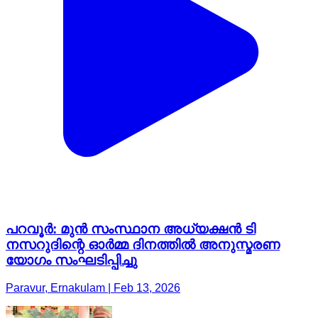
പറവൂർ: മുൻ സംസ്ഥാന അധ്യക്ഷൻ ടി
നസറുദിന്റെ ഓർമ്മ ദിനത്തിൽ അനുസ്മരണ
യോഗം സംഘടിപ്പിച്ചു
Paravur, Ernakulam | Feb 13, 2026