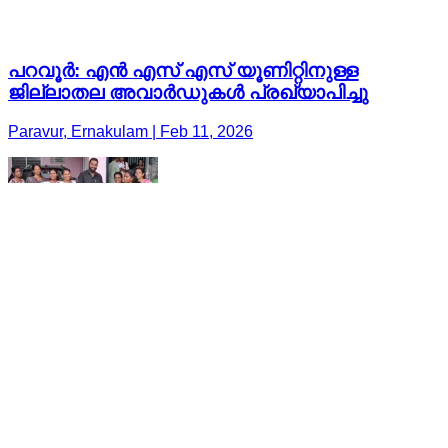
പറവൂർ: എൻ എസ് എസ് യൂണിറ്റിനുള്ള
ജില്ലാതല അവാർഡുകൾ പ്രഖ്യാപിച്ചു
Paravur, Ernakulam | Feb 11, 2026