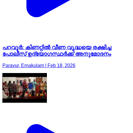
പറവൂർ: കിണറ്റിൽ വീണ വൃദ്ധയെ രക്ഷിച്ച
പോലീസ് ഉദ്യോഗസ്ഥർക്ക് അനുമോദനം
Paravur, Ernakulam | Feb 18, 2026