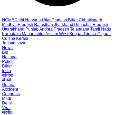
HOME
Delhi
Haryana
Uttar Pradesh
Bihar
Chhattisgarh
Madhya Pradesh
Rajasthan
Jharkhand
Himachal Pradesh
Uttarakhand
Punjab
Andhra Pradesh
Telangana
Tamil Nadu
Karnataka
Maharashtra
Assam
West Bengal
Tripura
Gujarat
Odisha
Kerala
Jansamasya
News
Bjp
National
Police
Bihar
India
कांग्रेस
बीजेपी
Gujarat
Accident
Congress
Modi
Delhi
Viral
मारपीट