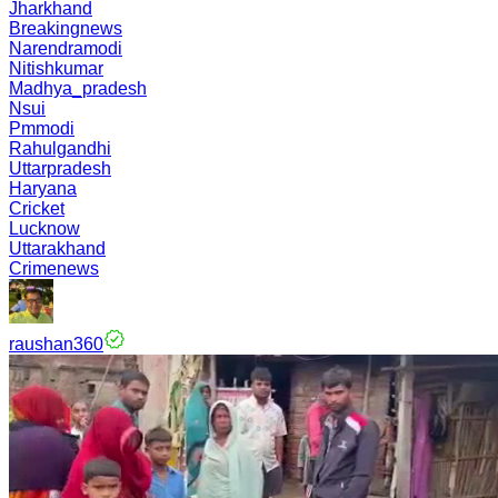
Jharkhand
Breakingnews
Narendramodi
Nitishkumar
Madhya_pradesh
Nsui
Pmmodi
Rahulgandhi
Uttarpradesh
Haryana
Cricket
Lucknow
Uttarakhand
Crimenews
raushan360