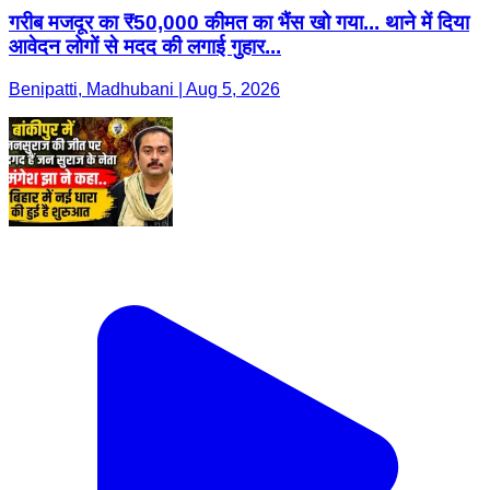
गरीब मजदूर का ₹50,000 कीमत का भैंस खो गया... थाने में दिया
आवेदन लोगों से मदद की लगाई गुहार...
Benipatti, Madhubani | Aug 5, 2026