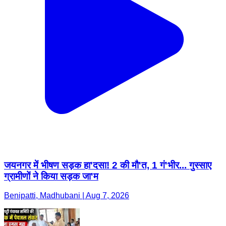
जयनगर में भीषण सड़क हा'दसा! 2 की मौ'त, 1 गं'भीर... गुस्साए
ग्रामीणों ने किया सड़क जा'म
Benipatti, Madhubani | Aug 7, 2026