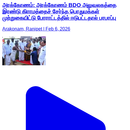
அரக்கோணம்: அரக்கோணம் BDO அலுவலகத்தை
இரண்டு கிராமத்தைச் சேர்ந்த பொதுமக்கள்
முற்றுகையிட்டு போராட்டத்தில் ஈடுபட்டதால் பரபரப்பு
Arakonam, Ranipet | Feb 6, 2026