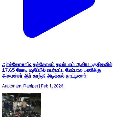
அரக்கோணம்: தக்கோலம் தண்டலம் ஆகிய பகுதிகளில்
17.65 கோடி மதிப்பில் உயர்மட்ட மேம்பால பணிக்கு
அமைச்சர் ஆர் காந்தி அடிக்கல் நாட்டினார்
Arakonam, Ranipet | Feb 1, 2026