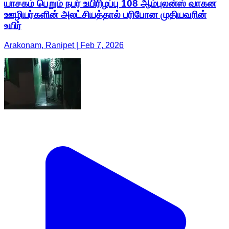
யாசகம் பெறும் நபர் உயிரிழப்பு 108 ஆம்புலன்ஸ் வாகன
ஊழியர்களின் அலட்சியத்தால் பரிபோன முதியவரின்
உயிர்
Arakonam, Ranipet | Feb 7, 2026