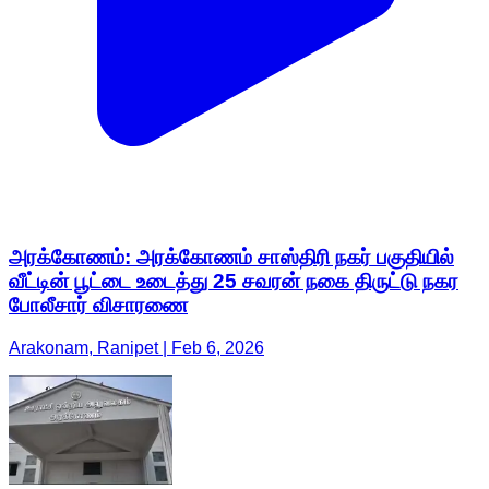
அரக்கோணம்: அரக்கோணம் சாஸ்திரி நகர் பகுதியில்
வீட்டின் பூட்டை உடைத்து 25 சவரன் நகை திருட்டு நகர
போலீசார் விசாரணை
Arakonam, Ranipet | Feb 6, 2026