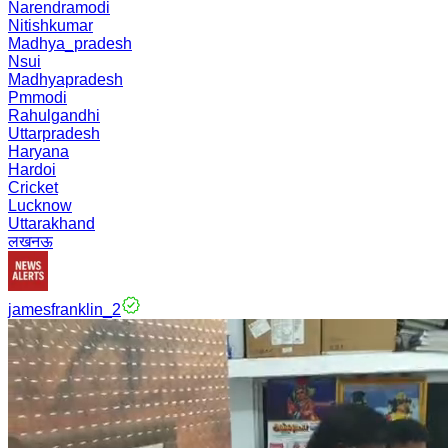
Narendramodi
Nitishkumar
Madhya_pradesh
Nsui
Madhyapradesh
Pmmodi
Rahulgandhi
Uttarpradesh
Haryana
Hardoi
Cricket
Lucknow
Uttarakhand
लखनऊ
jamesfranklin_2