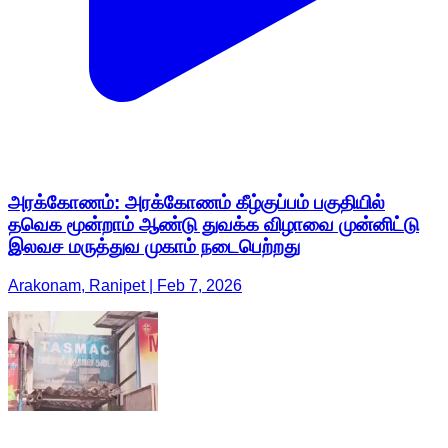
அரக்கோணம்: அரக்கோணம் கீழ்குப்பம் பகுதியில்
தவெக மூன்றாம் ஆண்டு துவக்க விழாவை முன்னிட்டு
இலவச மருத்துவ முகாம் நடைபெற்றது
Arakonam, Ranipet | Feb 7, 2026