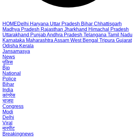
HOME
Delhi
Haryana
Uttar Pradesh
Bihar
Chhattisgarh
Madhya Pradesh
Rajasthan
Jharkhand
Himachal Pradesh
Uttarakhand
Punjab
Andhra Pradesh
Telangana
Tamil Nadu
Karnataka
Maharashtra
Assam
West Bengal
Tripura
Gujarat
Odisha
Kerala
Jansamasya
News
पुलिस
Bjp
National
Police
Bihar
India
कांग्रेस
भाजपा
Congress
Modi
Delhi
Viral
मारपीट
Breakingnews