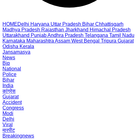
HOME
Delhi
Haryana
Uttar Pradesh
Bihar
Chhattisgarh
Madhya Pradesh
Rajasthan
Jharkhand
Himachal Pradesh
Uttarakhand
Punjab
Andhra Pradesh
Telangana
Tamil Nadu
Karnataka
Maharashtra
Assam
West Bengal
Tripura
Gujarat
Odisha
Kerala
Jansamasya
News
Bjp
National
Police
Bihar
India
कांग्रेस
Gujarat
Accident
Congress
Modi
Delhi
Viral
मारपीट
Breakingnews