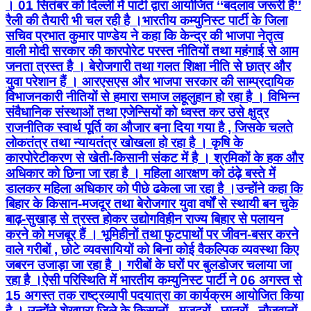
। 01 सितंबर को दिल्ली में पार्टी द्वारा आयोजित ‘‘बदलाव जरूरी है’’
रैली की तैयारी भी चल रही है ।भारतीय कम्युनिस्ट पार्टी के जिला
सचिव प्रभात कुमार पाण्डेय ने कहा कि केन्द्र की भाजपा नेतृत्व
वाली मोदी सरकार की कारपोरेट परस्त नीतियों तथा महंगाई से आम
जनता त्रस्त है । बेरोजगारी तथा गलत शिक्षा नीति से छात्र और
युवा परेशान हैं । आरएसएस और भाजपा सरकार की साम्प्रदायिक
विभाजनकारी नीतियों से हमारा समाज लहूलुहान हो रहा है । विभिन्न
संवैधानिक संस्थाओं तथा एजेन्सियों को ध्वस्त कर उसे क्षुद्र
राजनीतिक स्वार्थ पूर्ति का औजार बना दिया गया है , जिसके चलते
लोकतंत्र तथा न्यायतंत्र खोखला हो रहा है । कृषि के
कारपोरेटीकरण से खेती-किसानी संकट में है । श्रमिकों के हक और
अधिकार को छिना जा रहा है । महिला आरक्षण को ठंढ़े बस्ते में
डालकर महिला अधिकार को पीछे ढकेला जा रहा है ।उन्होंने कहा कि
बिहार के किसान-मजदूर तथा बेरोजगार युवा वर्षों से स्थायी बन चुके
बाढ़-सुखाड़ से त्रस्त होकर उद्योगविहीन राज्य बिहार से पलायन
करने को मजबूर हैं । भूमिहीनों तथा फुटपाथों पर जीवन-बसर करने
वाले गरीबों , छोटे व्यवसायियों को बिना कोई वैकल्पिक व्यवस्था किए
जबरन उजाड़ा जा रहा है । गरीबों के घरों पर बुलडोजर चलाया जा
रहा है ।ऐसी परिस्थिति में भारतीय कम्युनिस्ट पार्टी ने 06 अगस्त से
15 अगस्त तक राष्ट्रव्यापी पदयात्रा का कार्यक्रम आयोजित किया
है । उन्होंने शेखपुरा जिले के किसानों - मजदूरों , छात्रों , नौजवानों ,