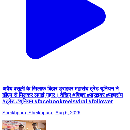
अवैध वसूली के खिलाफ बिहार ड्राइवर महासंघ ट्रेड यूनियन ने
डीएम से मिलकर लगाई गुहार। देखिए #बिहार #ड्राइवर #महासंघ
#ट्रेड #यूनियन #facebookreelsviral #follower
Sheikhpura, Sheikhpura | Aug 6, 2026