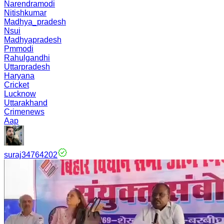
Narendramodi
Nitishkumar
Madhya_pradesh
Nsui
Madhyapradesh
Pmmodi
Rahulgandhi
Uttarpradesh
Haryana
Cricket
Lucknow
Uttarakhand
Crimenews
Aap
suraj34764202