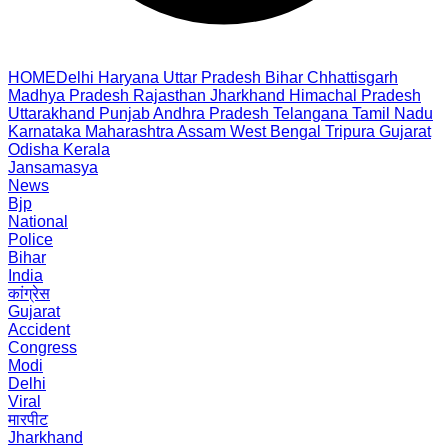
HOME
Delhi
Haryana
Uttar Pradesh
Bihar
Chhattisgarh
Madhya Pradesh
Rajasthan
Jharkhand
Himachal Pradesh
Uttarakhand
Punjab
Andhra Pradesh
Telangana
Tamil Nadu
Karnataka
Maharashtra
Assam
West Bengal
Tripura
Gujarat
Odisha
Kerala
Jansamasya
News
Bjp
National
Police
Bihar
India
कांग्रेस
Gujarat
Accident
Congress
Modi
Delhi
Viral
मारपीट
Jharkhand