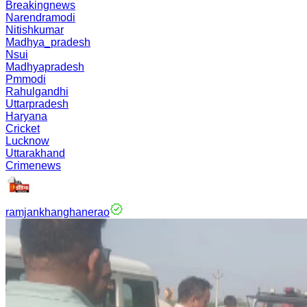
Breakingnews
Narendramodi
Nitishkumar
Madhya_pradesh
Nsui
Madhyapradesh
Pmmodi
Rahulgandhi
Uttarpradesh
Haryana
Cricket
Lucknow
Uttarakhand
Crimenews
ramjankhanghanerao