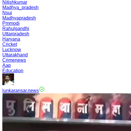
Nitishkumar
Madhya_pradesh
Nsui
Madhyapradesh
Pmmodi
Rahulgandhi
Uttarpradesh
Haryana
Cricket
Lucknow
Uttarakhand
Crimenews
Aap
Education
lunkaransar.news