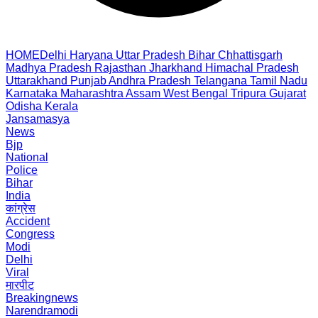
HOME
Delhi
Haryana
Uttar Pradesh
Bihar
Chhattisgarh
Madhya Pradesh
Rajasthan
Jharkhand
Himachal Pradesh
Uttarakhand
Punjab
Andhra Pradesh
Telangana
Tamil Nadu
Karnataka
Maharashtra
Assam
West Bengal
Tripura
Gujarat
Odisha
Kerala
Jansamasya
News
Bjp
National
Police
Bihar
India
कांग्रेस
Accident
Congress
Modi
Delhi
Viral
मारपीट
Breakingnews
Narendramodi