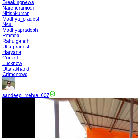
Breakingnews
Narendramodi
Nitishkumar
Madhya_pradesh
Nsui
Madhyapradesh
Pmmodi
Rahulgandhi
Uttarpradesh
Haryana
Cricket
Lucknow
Uttarakhand
Crimenews
sandeep_mehra_007