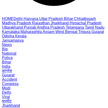
HOME
Delhi
Haryana
Uttar Pradesh
Bihar
Chhattisgarh
Madhya Pradesh
Rajasthan
Jharkhand
Himachal Pradesh
Uttarakhand
Punjab
Andhra Pradesh
Telangana
Tamil Nadu
Karnataka
Maharashtra
Assam
West Bengal
Tripura
Gujarat
Odisha
Kerala
Jansamasya
News
Bjp
National
Police
Bihar
India
कांग्रेस
Gujarat
Accident
Congress
Modi
Delhi
Viral
मारपीट
Jharkhand