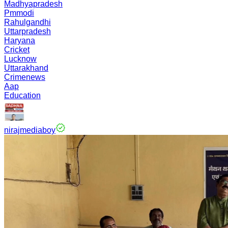
Madhyapradesh
Pmmodi
Rahulgandhi
Uttarpradesh
Haryana
Cricket
Lucknow
Uttarakhand
Crimenews
Aap
Education
nirajmediaboy