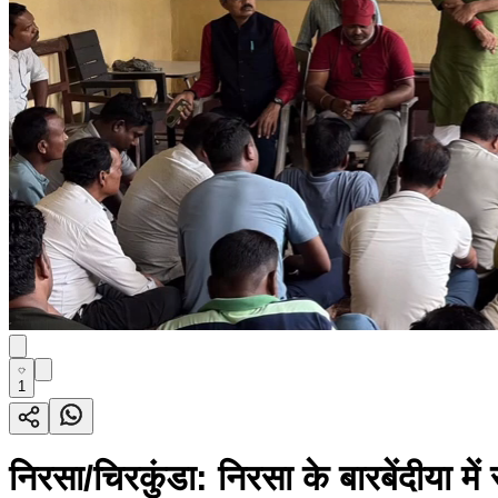
1
निरसा/चिरकुंडा: निरसा के बारबेंदीया म