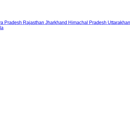
a Pradesh
Rajasthan
Jharkhand
Himachal Pradesh
Uttarakha
la