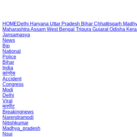
HOME
Delhi
Haryana
Uttar Pradesh
Bihar
Chhattisgarh
Madhy
Maharashtra
Assam
West Bengal
Tripura
Gujarat
Odisha
Kera
Jansamasya
News
Bjp
National
Police
Bihar
India
कांग्रेस
Accident
Congress
Modi
Delhi
Viral
मारपीट
Breakingnews
Narendramodi
Nitishkumar
Madhya_pradesh
Nsui