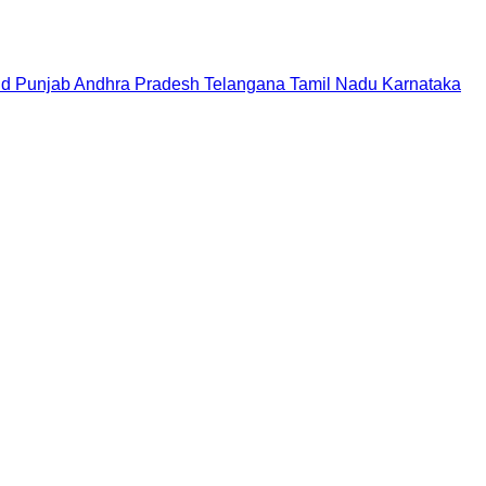
nd
Punjab
Andhra Pradesh
Telangana
Tamil Nadu
Karnataka