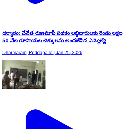
ధర్మారం: చేనేత రుణమాఫీ పథకం లబ్ధిదారులకు రెండు లక్షల
50 వేల రూపాయల చెక్కులను అందజేసిన ఎమ్మెల్యే
Dharmaram, Peddapalle | Jan 25, 2026