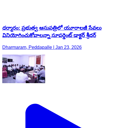
ధర్మారం: ప్రభుత్వ ఆసుపత్రిలో యూరాలజీ సేవలు
వినియోగించుకోవాలన్నా సూపర్డెంట్ డాక్టర్ శ్రీధర్
Dharmaram, Peddapalle | Jan 23, 2026