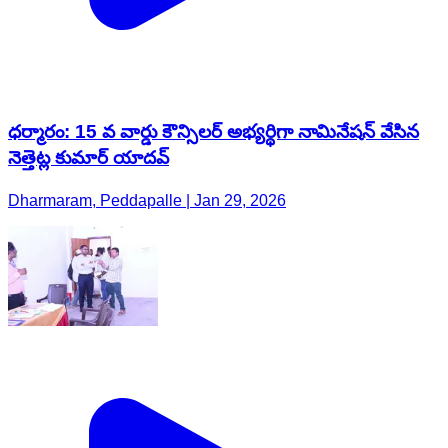
ధర్మారం: 15 వ వార్డు కౌన్సిలర్ అభ్యర్థిగా నామినేషన్ వేసిన
నెత్తెట్ల కుమార్ యాదవ్
Dharmaram, Peddapalle | Jan 29, 2026