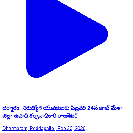
ధర్మారం: నిరుద్యోగ యువకులకు ఫిబ్రవరి 24న జాబ్ మేళా
జిల్లా ఉపాధి కల్పనాధికారి రాజశేఖర్
Dharmaram, Peddapalle | Feb 20, 2026