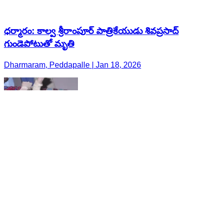
ధర్మారం: కాల్వ శ్రీరాంపూర్ పాత్రికేయుడు శివప్రసాద్
గుండెపోటుతో మృతి
Dharmaram, Peddapalle | Jan 18, 2026