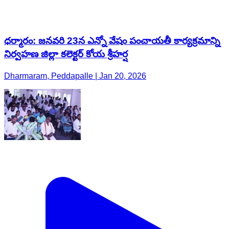
ధర్మారం: జనవరి 23న ఎన్నో వేషం పంచాయతీ కార్యక్రమాన్ని
నిర్వహణ జిల్లా కలెక్టర్ కోయ శ్రీహర్ష
Dharmaram, Peddapalle | Jan 20, 2026