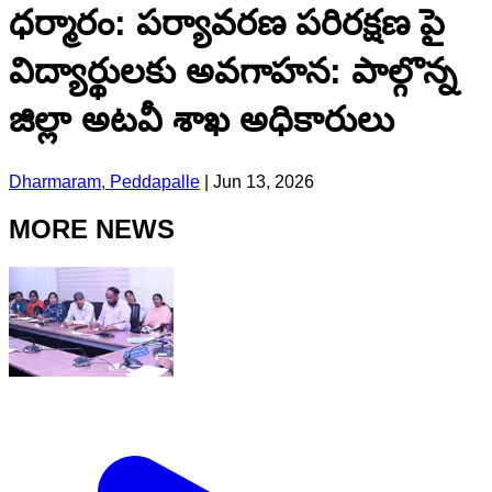
ధర్మారం: పర్యావరణ పరిరక్షణ పై
విద్యార్థులకు అవగాహన: పాల్గొన్న
జిల్లా అటవీ శాఖ అధికారులు
Dharmaram, Peddapalle
|
Jun 13, 2026
MORE NEWS