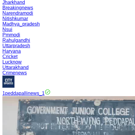
Jharkhand
Breakingnews
Narendramodi
Nitishkumar
Madhya_pradesh
Nsui
Pmmodi
Rahulgandhi
Uttarpradesh
Haryana
Cricket
Lucknow
Uttarakhand
Crimenews
1peddapallinews_1