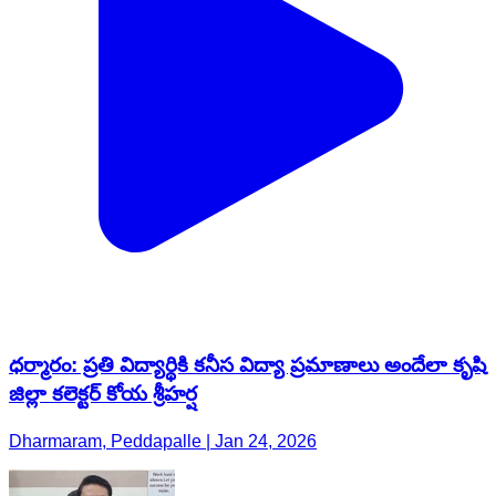
ధర్మారం: ప్రతి విద్యార్థికి కనీస విద్యా ప్రమాణాలు అందేలా కృషి
జిల్లా కలెక్టర్ కోయ శ్రీహర్ష
Dharmaram, Peddapalle | Jan 24, 2026