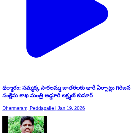
ధర్మారం: సమ్మక్క సారలమ్మ జాతరలకు భారీ ఏర్పాట్లు గిరిజన
సంక్షేమ శాఖ మంత్రి అడ్డూరి లక్ష్మణ్ కుమార్
Dharmaram, Peddapalle | Jan 19, 2026