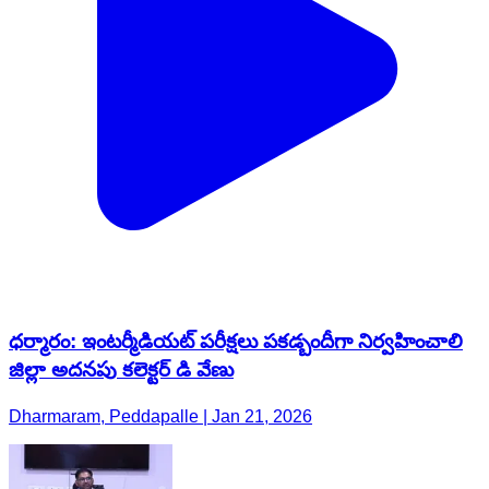
ధర్మారం: ఇంటర్మీడియట్ పరీక్షలు పకడ్బందీగా నిర్వహించాలి
జిల్లా అదనపు కలెక్టర్ డి వేణు
Dharmaram, Peddapalle | Jan 21, 2026