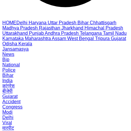
HOME
Delhi
Haryana
Uttar Pradesh
Bihar
Chhattisgarh
Madhya Pradesh
Rajasthan
Jharkhand
Himachal Pradesh
Uttarakhand
Punjab
Andhra Pradesh
Telangana
Tamil Nadu
Karnataka
Maharashtra
Assam
West Bengal
Tripura
Gujarat
Odisha
Kerala
Jansamasya
News
Bjp
National
Police
Bihar
India
कांग्रेस
बीजेपी
Gujarat
Accident
Congress
Modi
Delhi
Viral
मारपीट