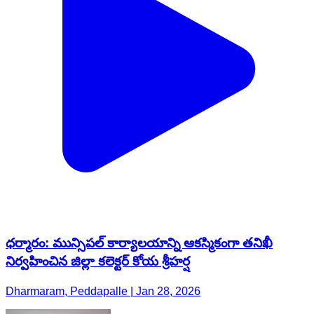
ధర్మారం: మున్సిపల్ కార్యాలయాన్ని ఆకస్మికంగా తనిఖీ
నిర్వహించిన జిల్లా కలెక్టర్ కోయ శ్రీహర్ష
Dharmaram, Peddapalle | Jan 28, 2026