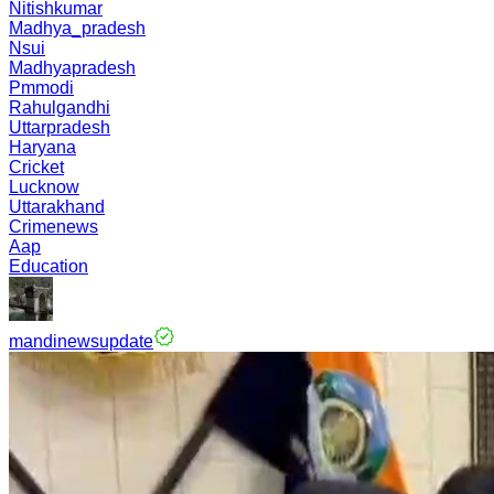
Nitishkumar
Madhya_pradesh
Nsui
Madhyapradesh
Pmmodi
Rahulgandhi
Uttarpradesh
Haryana
Cricket
Lucknow
Uttarakhand
Crimenews
Aap
Education
mandinewsupdate