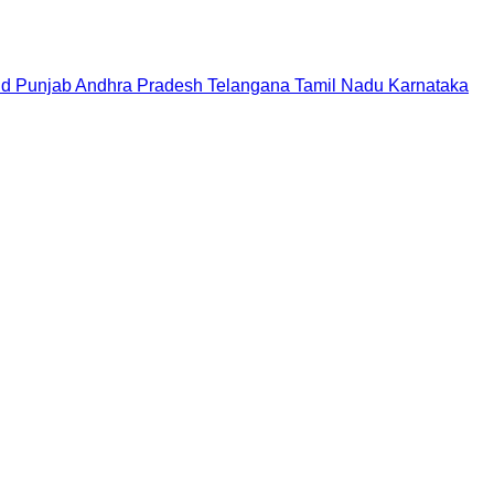
nd
Punjab
Andhra Pradesh
Telangana
Tamil Nadu
Karnataka