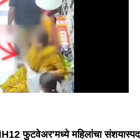
ील 'MH12 फुटवेअर'मध्ये महिलांचा संशयास्प