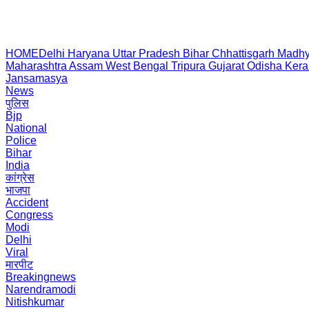
HOME
Delhi
Haryana
Uttar Pradesh
Bihar
Chhattisgarh
Madhy
Maharashtra
Assam
West Bengal
Tripura
Gujarat
Odisha
Kera
Jansamasya
News
पुलिस
Bjp
National
Police
Bihar
India
कांग्रेस
भाजपा
Accident
Congress
Modi
Delhi
Viral
मारपीट
Breakingnews
Narendramodi
Nitishkumar