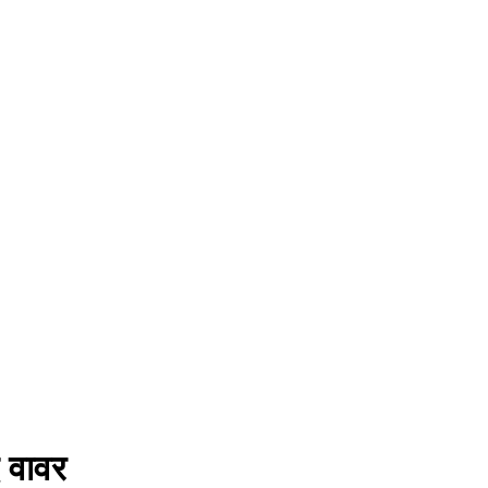
द वावर