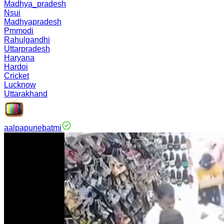
Madhya_pradesh
Nsui
Madhyapradesh
Pmmodi
Rahulgandhi
Uttarpradesh
Haryana
Hardoi
Cricket
Lucknow
Uttarakhand
aalpapunebatmi