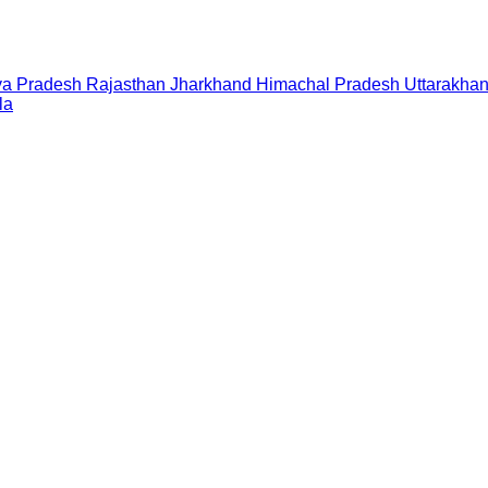
a Pradesh
Rajasthan
Jharkhand
Himachal Pradesh
Uttarakha
la