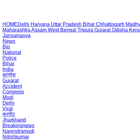
HOME
Delhi
Haryana
Uttar Pradesh
Bihar
Chhattisgarh
Madhy
Maharashtra
Assam
West Bengal
Tripura
Gujarat
Odisha
Kera
Jansamasya
News
Bjp
National
Police
Bihar
India
कांग्रेस
Gujarat
Accident
Congress
Modi
Delhi
Viral
मारपीट
Jharkhand
Breakingnews
Narendramodi
Nitishkumar