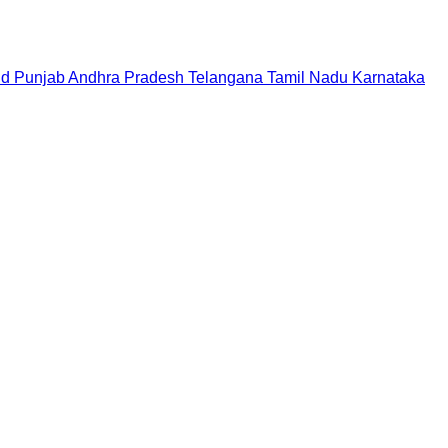
nd
Punjab
Andhra Pradesh
Telangana
Tamil Nadu
Karnataka