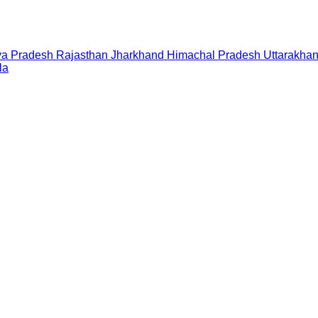
a Pradesh
Rajasthan
Jharkhand
Himachal Pradesh
Uttarakha
la