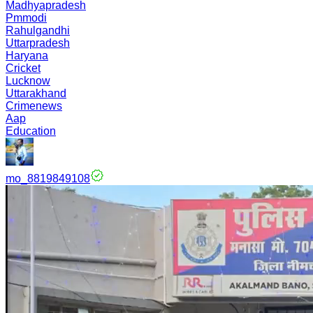
Madhyapradesh
Pmmodi
Rahulgandhi
Uttarpradesh
Haryana
Cricket
Lucknow
Uttarakhand
Crimenews
Aap
Education
mo_8819849108