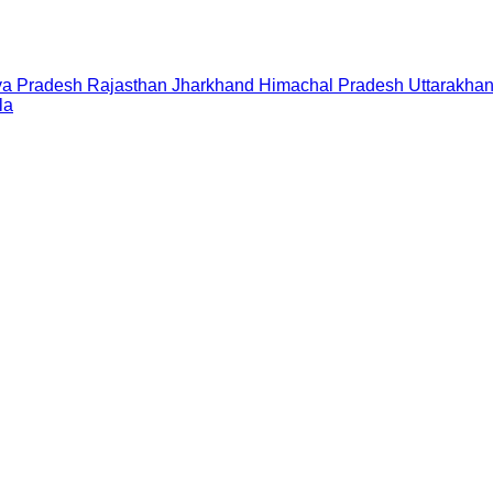
a Pradesh
Rajasthan
Jharkhand
Himachal Pradesh
Uttarakha
la