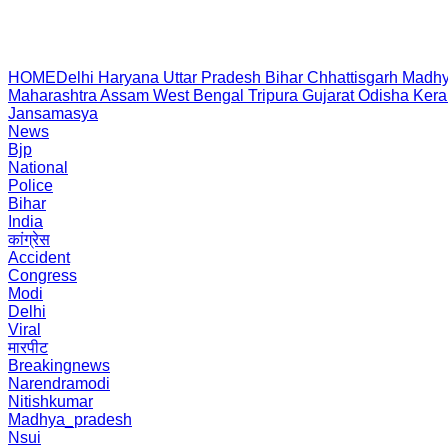
HOME
Delhi
Haryana
Uttar Pradesh
Bihar
Chhattisgarh
Madhy
Maharashtra
Assam
West Bengal
Tripura
Gujarat
Odisha
Kera
Jansamasya
News
Bjp
National
Police
Bihar
India
कांग्रेस
Accident
Congress
Modi
Delhi
Viral
मारपीट
Breakingnews
Narendramodi
Nitishkumar
Madhya_pradesh
Nsui