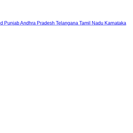
nd
Punjab
Andhra Pradesh
Telangana
Tamil Nadu
Karnataka