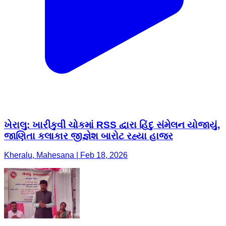
ખેરાલુ: ખારીકુવી ચોકમાં RSS દ્વારા હિંદુ સંમેલન યોજાયું,
જાણિતા કલાકાર જીજ્ઞેશ બારોટ રહ્યા હાજર
Kheralu, Mahesana | Feb 18, 2026