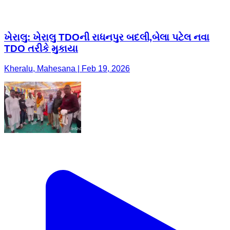
ખેરાલુ: ખેરાલુ TDOની રાધનપુર બદલી,બેલા પટેલ નવા
TDO તરીકે મુકાયા
Kheralu, Mahesana | Feb 19, 2026