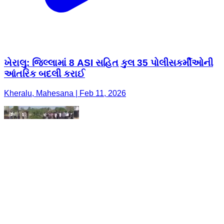
ખેરાલુ: જિલ્લામાં 8 ASI સહિત કુલ 35 પોલીસકર્મીઓની
આંતરિક બદલી કરાઈ
Kheralu, Mahesana | Feb 11, 2026