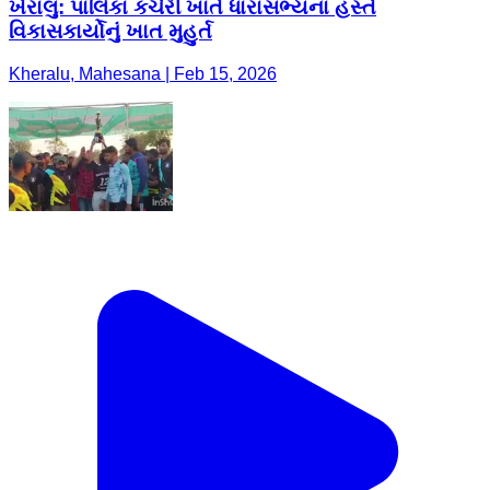
ખેરાલુ: પાલિકા કચેરી ખાતે ધારાસભ્યના હસ્તે
વિકાસકાર્યોનું ખાત મુહુર્ત
Kheralu, Mahesana | Feb 15, 2026