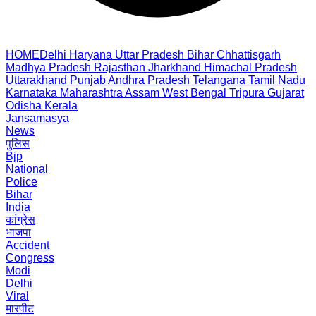
HOME
Delhi
Haryana
Uttar Pradesh
Bihar
Chhattisgarh
Madhya Pradesh
Rajasthan
Jharkhand
Himachal Pradesh
Uttarakhand
Punjab
Andhra Pradesh
Telangana
Tamil Nadu
Karnataka
Maharashtra
Assam
West Bengal
Tripura
Gujarat
Odisha
Kerala
Jansamasya
News
पुलिस
Bjp
National
Police
Bihar
India
कांग्रेस
भाजपा
Accident
Congress
Modi
Delhi
Viral
मारपीट