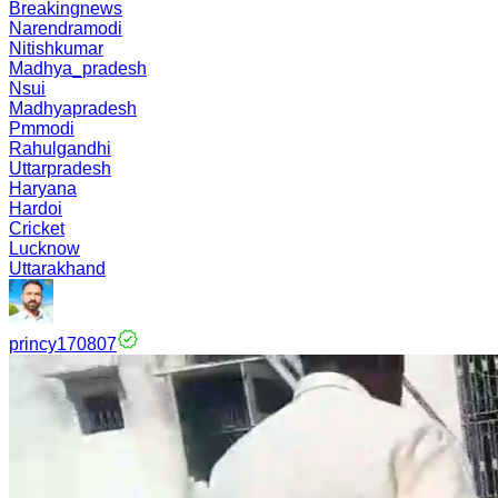
Breakingnews
Narendramodi
Nitishkumar
Madhya_pradesh
Nsui
Madhyapradesh
Pmmodi
Rahulgandhi
Uttarpradesh
Haryana
Hardoi
Cricket
Lucknow
Uttarakhand
princy170807