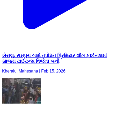
ખેરાલુ: રામપુરા ગામે તપોધન પ્રિમિયર લીગ ફાઈનલમાં
સાજરા ટાઈટન્સ વિજેતા બની
Kheralu, Mahesana | Feb 15, 2026