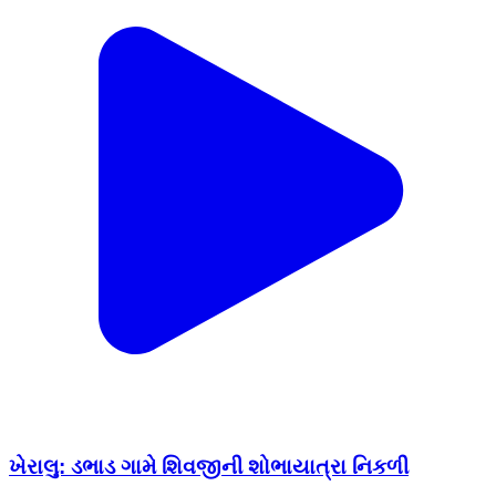
ખેરાલુ: ડભાડ ગામે શિવજીની શોભાયાત્રા નિકળી