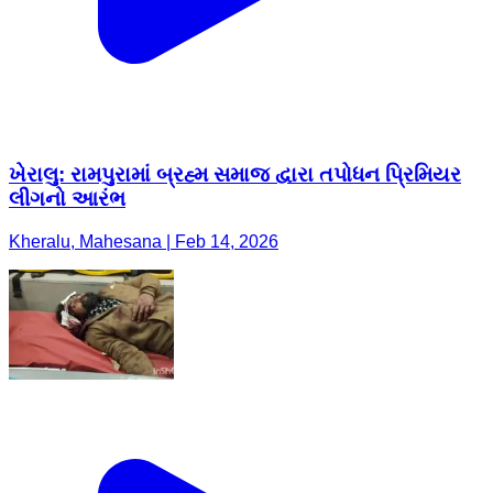
ખેરાલુ: રામપુરામાં બ્રહ્મ સમાજ દ્વારા તપોધન પ્રિમિયર
લીગનો આરંભ
Kheralu, Mahesana | Feb 14, 2026