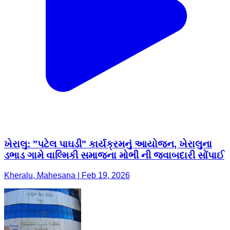
ખેરાલુ: "પટેલ પાઘડી" કાર્યક્રમનું આયોજન, ખેરાલુના
ડભાડ ગામે વાલ્મિકી સમાજના મોભી ની જવાબદારી સોંપાઈ
Kheralu, Mahesana | Feb 19, 2026