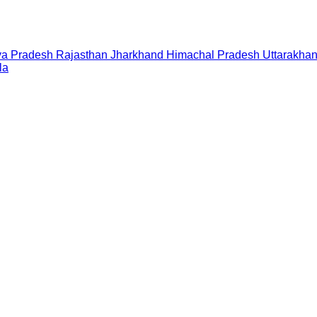
a Pradesh
Rajasthan
Jharkhand
Himachal Pradesh
Uttarakha
la