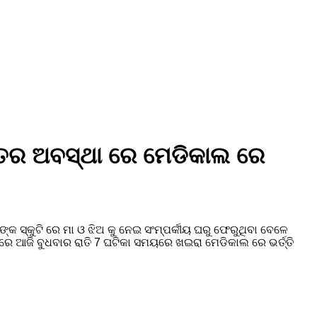
ୁରୁତର ଅବସ୍ଥା ରେ ମେଡିକାଲ ରେ
୍କ ସ୍କୁଟି ରେ ମା ଓ ଝିଅ କୁ ନେଇ ସଂମ୍ପର୍କୀୟ ଘରୁ ଫେରୁଥିବା ବେଳେ
 ଆଜି ବୁଧବାର ରାତି 7 ଘଟିକା ସମୟରେ ଖଇରା ମେଡିକାଲ ରେ ଭର୍ତ୍ତି