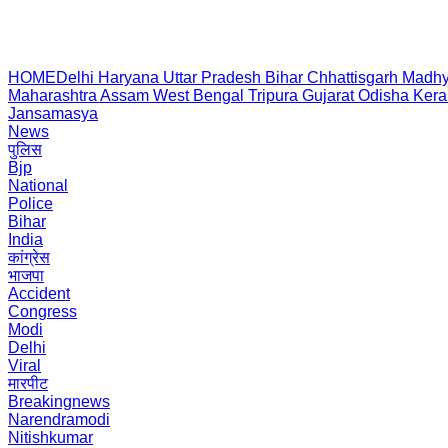
HOME
Delhi
Haryana
Uttar Pradesh
Bihar
Chhattisgarh
Madhy
Maharashtra
Assam
West Bengal
Tripura
Gujarat
Odisha
Kera
Jansamasya
News
पुलिस
Bjp
National
Police
Bihar
India
कांग्रेस
भाजपा
Accident
Congress
Modi
Delhi
Viral
मारपीट
Breakingnews
Narendramodi
Nitishkumar