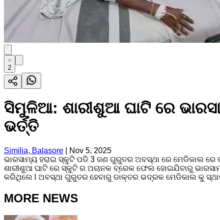
2
ସିମୁଳିଆ: ଶାରୀଶୁଆ ଘାଟି ରେ ଭାରସ
ଭର୍ତ୍ତି
Similia, Balasore
|
Nov 5, 2025
ଭାରସାମ୍ୟ ହରାଇ ସ୍କୁଟି ପଡି 3 ଜଣ ଗୁରୁତର ଅବସ୍ଥା ରେ ମେଡିକାଲ ରେ ଭର୍
ଶାରୀଶୁଆ ଘାଟି ରେ ସ୍କୁଟି ର ଅଚାନକ ବ୍ରେକ ଫେଲ ହୋଇଯିବାରୁ ଭାରସା
କରିଥିଲେ l ଅବସ୍ଥା ଗୁରୁତର ହେବାରୁ ଡାକ୍ତର ଭଦ୍ରକ ମେଡିକାଲ କୁ ସ୍ଥାନ
MORE NEWS