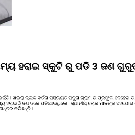
ାମ୍ୟ ହରାଇ ସ୍କୁଟି ରୁ ପଡି 3 ଜଣ ଗ
ତ୍ତି l ଖଇରା ବ୍ଲକ ଵର୍ତନା ପଞ୍ଚାୟତ ପଦୁନା ଗ୍ରାମ ର ପ୍ରଫୁଲ ବେହେରା ତାଙ
ମ୍ୟ ହରାଇ 3 ଜଣ ତଳେ ପଡିଯାଇଥିଲେ l ସ୍ଥାନୀୟ ଲୋକ ମାନଙ୍କ ସହଯୋଗ ରେ
ାନ୍ତର କରିଛନ୍ତି l