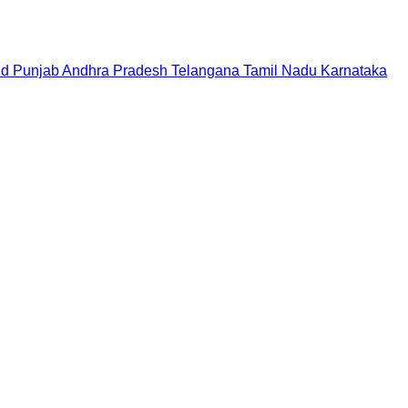
nd
Punjab
Andhra Pradesh
Telangana
Tamil Nadu
Karnataka