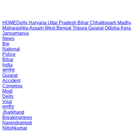
HOME
Delhi
Haryana
Uttar Pradesh
Bihar
Chhattisgarh
Madhy
Maharashtra
Assam
West Bengal
Tripura
Gujarat
Odisha
Kera
Jansamasya
News
Bjp
National
Police
Bihar
India
कांग्रेस
Gujarat
Accident
Congress
Modi
Delhi
Viral
मारपीट
Jharkhand
Breakingnews
Narendramodi
Nitishkumar