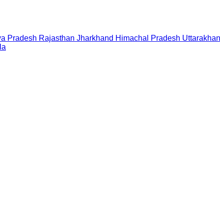
a Pradesh
Rajasthan
Jharkhand
Himachal Pradesh
Uttarakha
la