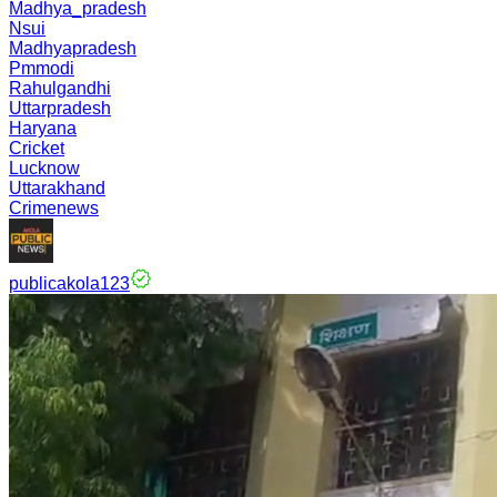
Madhya_pradesh
Nsui
Madhyapradesh
Pmmodi
Rahulgandhi
Uttarpradesh
Haryana
Cricket
Lucknow
Uttarakhand
Crimenews
publicakola123