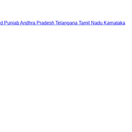
nd
Punjab
Andhra Pradesh
Telangana
Tamil Nadu
Karnataka