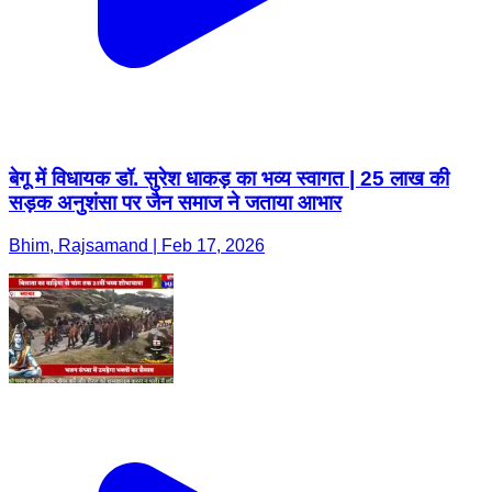
बेगू में विधायक डॉ. सुरेश धाकड़ का भव्य स्वागत | 25 लाख की
सड़क अनुशंसा पर जैन समाज ने जताया आभार
Bhim, Rajsamand | Feb 17, 2026