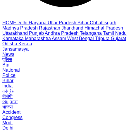
HOME
Delhi
Haryana
Uttar Pradesh
Bihar
Chhattisgarh
Madhya Pradesh
Rajasthan
Jharkhand
Himachal Pradesh
Uttarakhand
Punjab
Andhra Pradesh
Telangana
Tamil Nadu
Karnataka
Maharashtra
Assam
West Bengal
Tripura
Gujarat
Odisha
Kerala
Jansamasya
News
पुलिस
Bjp
National
Police
Bihar
India
कांग्रेस
बीजेपी
Gujarat
भाजपा
Accident
Congress
Modi
Delhi