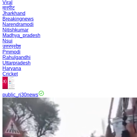
Viral
मारपीट
Jharkhand
Breakingnews
Narendramodi
Nitishkumar
Madhya_pradesh
Nsui
उत्तरप्रदेश
Pmmodi
Rahulgandhi
Uttarpradesh
Haryana
Cricket
public_rj30news