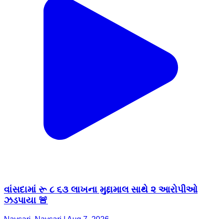
વાંસદામાં રૂ ૮ ૬૩ લાખના મુદ્દામાલ સાથે ૨ આરોપીઓ
ઝડપાયા 🚨