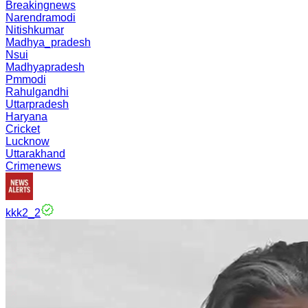
Breakingnews
Narendramodi
Nitishkumar
Madhya_pradesh
Nsui
Madhyapradesh
Pmmodi
Rahulgandhi
Uttarpradesh
Haryana
Cricket
Lucknow
Uttarakhand
Crimenews
kkk2_2