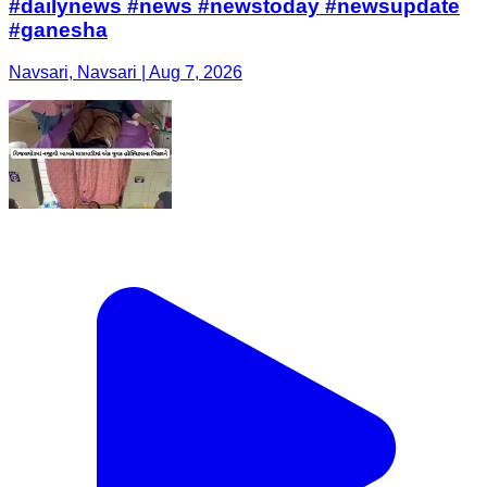
#dailynews #news #newstoday #newsupdate
#ganesha
Navsari, Navsari | Aug 7, 2026