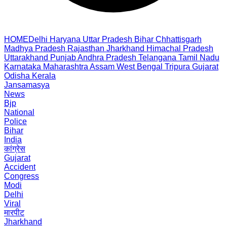
HOME
Delhi
Haryana
Uttar Pradesh
Bihar
Chhattisgarh
Madhya Pradesh
Rajasthan
Jharkhand
Himachal Pradesh
Uttarakhand
Punjab
Andhra Pradesh
Telangana
Tamil Nadu
Karnataka
Maharashtra
Assam
West Bengal
Tripura
Gujarat
Odisha
Kerala
Jansamasya
News
Bjp
National
Police
Bihar
India
कांग्रेस
Gujarat
Accident
Congress
Modi
Delhi
Viral
मारपीट
Jharkhand