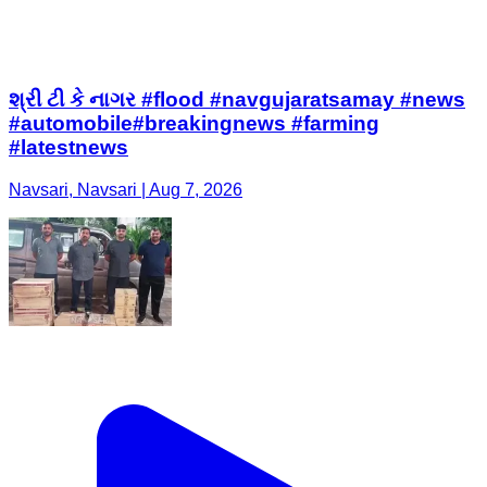
શ્રી ટી કે નાગર #flood #navgujaratsamay #news
#automobile#breakingnews #farming
#latestnews
Navsari, Navsari | Aug 7, 2026