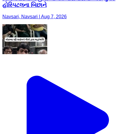
હોસ્પિટલના બિછાને
Navsari, Navsari | Aug 7, 2026