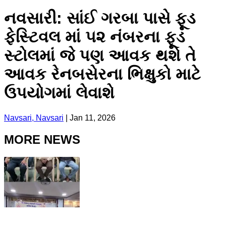
નવસારી: સાંઈ ગરબા પાસે ફૂડ
ફેસ્ટિવલ માં ૫૨ નંબરના ફૂડ
સ્ટોલમાં જે પણ આવક થશે તે
આવક રેનબસેરના ભિક્ષુકો માટે
ઉપયોગમાં લેવાશે
Navsari, Navsari
|
Jan 11, 2026
MORE NEWS