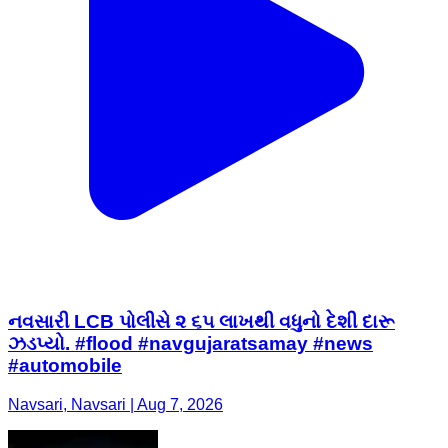
નવસારી LCB પોલીસે ૨ ૬૫ લાખથી વધુનો દેશી દારૂ
ઝડપ્યો. #flood #navgujaratsamay #news
#automobile
Navsari, Navsari | Aug 7, 2026