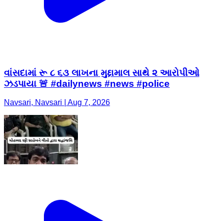
વાંસદામાં રૂ ૮ ૬૩ લાખના મુદ્દામાલ સાથે ૨ આરોપીઓ
ઝડપાયા 🚨 #dailynews #news #police
Navsari, Navsari | Aug 7, 2026