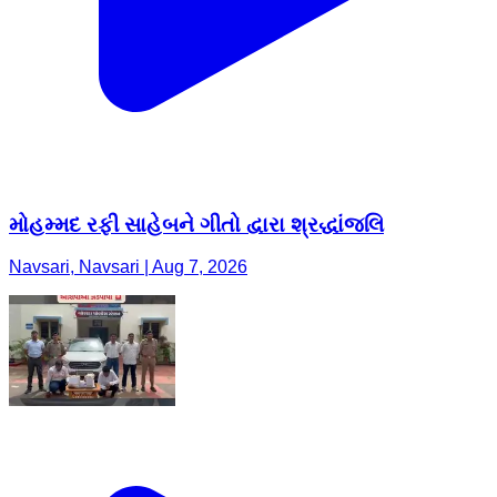
મોહમ્મદ રફી સાહેબને ગીતો દ્વારા શ્રદ્ધાંજલિ
Navsari, Navsari | Aug 7, 2026