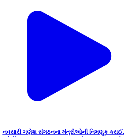
નવસારી ગણેશ સંગઠનના મંત્રીઓની નિમણૂક કરાઈ.