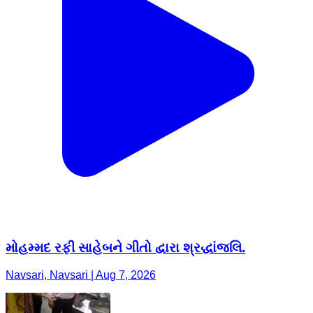
મોહમ્મદ રફી સાહેબને ગીતો દ્વારા શ્રદ્ધાંજલિ.
Navsari, Navsari | Aug 7, 2026