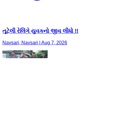
તૂટેલી રેલિંગે યુવકનો જીવ લીધો !!
Navsari, Navsari | Aug 7, 2026