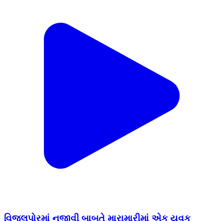
વિજલપોરમાં નજીવી બાબતે મારામારીમાં એક યુવક