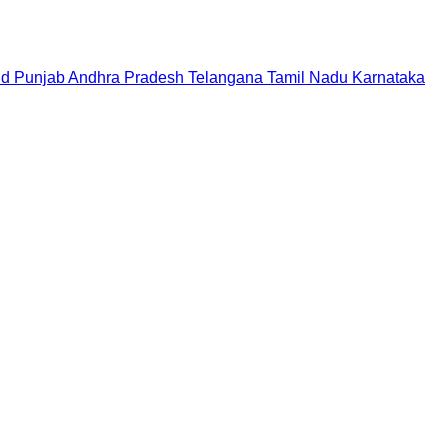
nd
Punjab
Andhra Pradesh
Telangana
Tamil Nadu
Karnataka