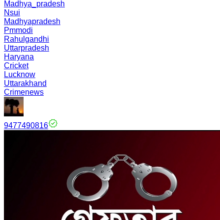
Madhya_pradesh
Nsui
Madhyapradesh
Pmmodi
Rahulgandhi
Uttarpradesh
Haryana
Cricket
Lucknow
Uttarakhand
Crimenews
9477490816