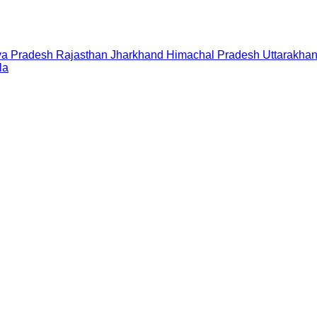
a Pradesh
Rajasthan
Jharkhand
Himachal Pradesh
Uttarakha
la