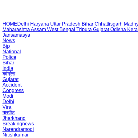
HOME
Delhi
Haryana
Uttar Pradesh
Bihar
Chhattisgarh
Madhy
Maharashtra
Assam
West Bengal
Tripura
Gujarat
Odisha
Kera
Jansamasya
News
Bjp
National
Police
Bihar
India
कांग्रेस
Gujarat
Accident
Congress
Modi
Delhi
Viral
मारपीट
Jharkhand
Breakingnews
Narendramodi
Nitishkumar