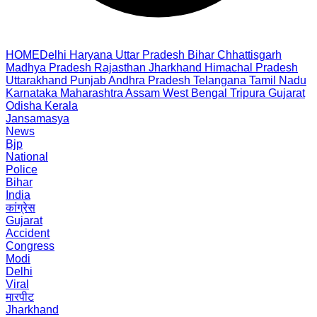
HOME
Delhi
Haryana
Uttar Pradesh
Bihar
Chhattisgarh
Madhya Pradesh
Rajasthan
Jharkhand
Himachal Pradesh
Uttarakhand
Punjab
Andhra Pradesh
Telangana
Tamil Nadu
Karnataka
Maharashtra
Assam
West Bengal
Tripura
Gujarat
Odisha
Kerala
Jansamasya
News
Bjp
National
Police
Bihar
India
कांग्रेस
Gujarat
Accident
Congress
Modi
Delhi
Viral
मारपीट
Jharkhand