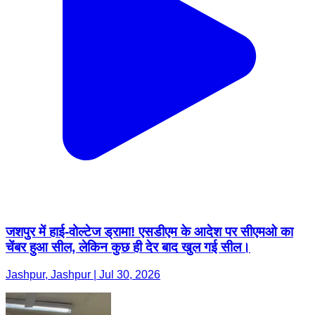
जशपुर में हाई-वोल्टेज ड्रामा! एसडीएम के आदेश पर सीएमओ का
चेंबर हुआ सील, लेकिन कुछ ही देर बाद खुल गई सील।
Jashpur, Jashpur | Jul 30, 2026