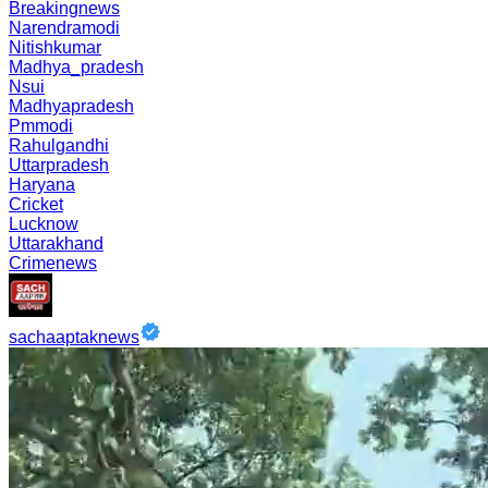
Breakingnews
Narendramodi
Nitishkumar
Madhya_pradesh
Nsui
Madhyapradesh
Pmmodi
Rahulgandhi
Uttarpradesh
Haryana
Cricket
Lucknow
Uttarakhand
Crimenews
sachaaptaknews