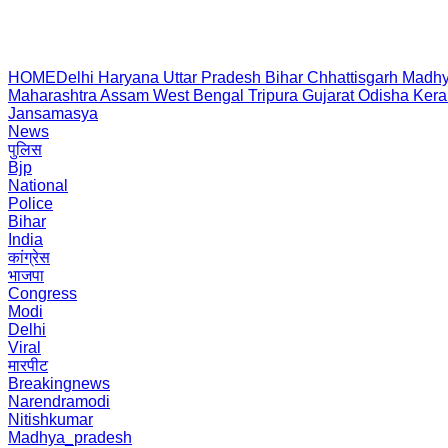
HOME
Delhi
Haryana
Uttar Pradesh
Bihar
Chhattisgarh
Madhy
Maharashtra
Assam
West Bengal
Tripura
Gujarat
Odisha
Kera
Jansamasya
News
पुलिस
Bjp
National
Police
Bihar
India
कांग्रेस
भाजपा
Congress
Modi
Delhi
Viral
मारपीट
Breakingnews
Narendramodi
Nitishkumar
Madhya_pradesh