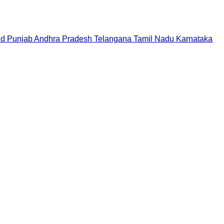
nd
Punjab
Andhra Pradesh
Telangana
Tamil Nadu
Karnataka