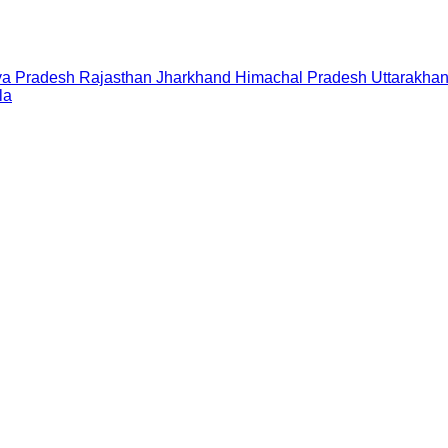
a Pradesh
Rajasthan
Jharkhand
Himachal Pradesh
Uttarakha
la