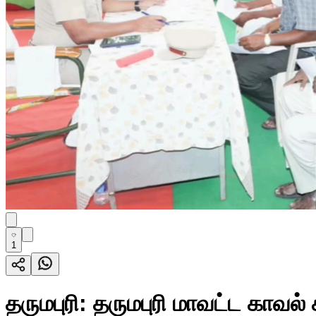
1
தருமபுரி: தருமபுரி மாவட்ட காவ