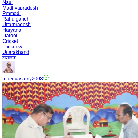
Nsui
Madhyapradesh
Pmmodi
Rahulgandhi
Uttarpradesh
Haryana
Hardoi
Cricket
Lucknow
Uttarakhand
लखनऊ
mperiyasamy2008