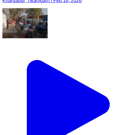
Khargapur, Tikamgarh | Feb 16, 2026