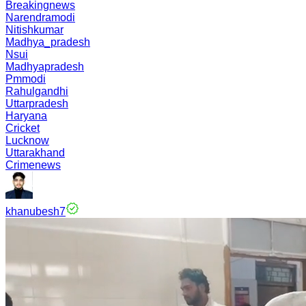
Breakingnews
Narendramodi
Nitishkumar
Madhya_pradesh
Nsui
Madhyapradesh
Pmmodi
Rahulgandhi
Uttarpradesh
Haryana
Cricket
Lucknow
Uttarakhand
Crimenews
khanubesh7