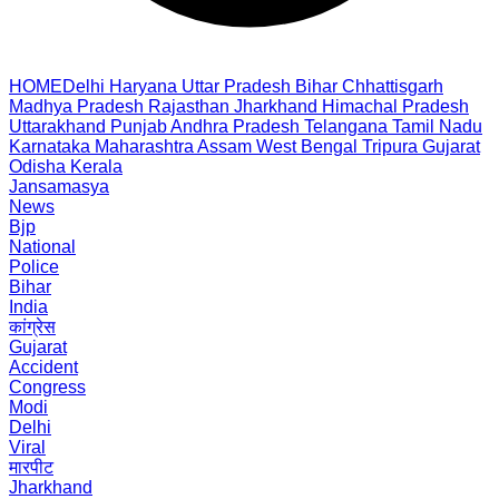
HOME
Delhi
Haryana
Uttar Pradesh
Bihar
Chhattisgarh
Madhya Pradesh
Rajasthan
Jharkhand
Himachal Pradesh
Uttarakhand
Punjab
Andhra Pradesh
Telangana
Tamil Nadu
Karnataka
Maharashtra
Assam
West Bengal
Tripura
Gujarat
Odisha
Kerala
Jansamasya
News
Bjp
National
Police
Bihar
India
कांग्रेस
Gujarat
Accident
Congress
Modi
Delhi
Viral
मारपीट
Jharkhand