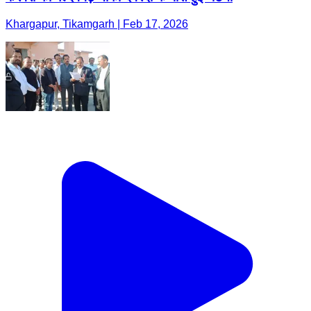
Khargapur, Tikamgarh | Feb 17, 2026