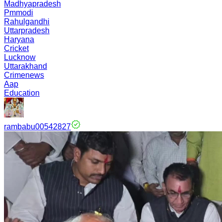
Madhyapradesh
Pmmodi
Rahulgandhi
Uttarpradesh
Haryana
Cricket
Lucknow
Uttarakhand
Crimenews
Aap
Education
rambabu00542827