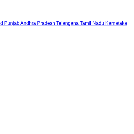
nd
Punjab
Andhra Pradesh
Telangana
Tamil Nadu
Karnataka