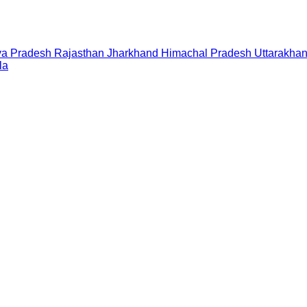
a Pradesh
Rajasthan
Jharkhand
Himachal Pradesh
Uttarakha
la