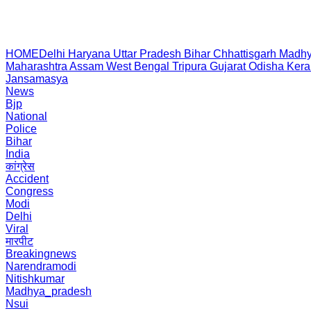
HOME
Delhi
Haryana
Uttar Pradesh
Bihar
Chhattisgarh
Madhy
Maharashtra
Assam
West Bengal
Tripura
Gujarat
Odisha
Kera
Jansamasya
News
Bjp
National
Police
Bihar
India
कांग्रेस
Accident
Congress
Modi
Delhi
Viral
मारपीट
Breakingnews
Narendramodi
Nitishkumar
Madhya_pradesh
Nsui