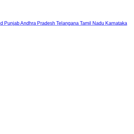
nd
Punjab
Andhra Pradesh
Telangana
Tamil Nadu
Karnataka