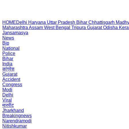
HOME
Delhi
Haryana
Uttar Pradesh
Bihar
Chhattisgarh
Madhy
Maharashtra
Assam
West Bengal
Tripura
Gujarat
Odisha
Kera
Jansamasya
News
Bjp
National
Police
Bihar
India
कांग्रेस
Gujarat
Accident
Congress
Modi
Delhi
Viral
मारपीट
Jharkhand
Breakingnews
Narendramodi
Nitishkumar