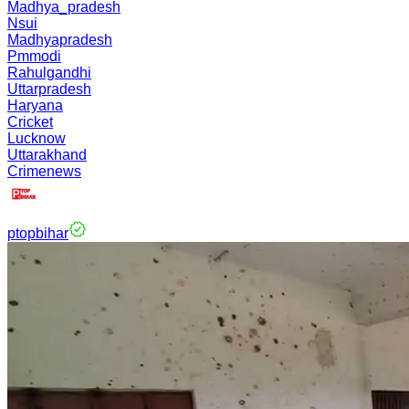
Madhya_pradesh
Nsui
Madhyapradesh
Pmmodi
Rahulgandhi
Uttarpradesh
Haryana
Cricket
Lucknow
Uttarakhand
Crimenews
ptopbihar