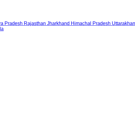
a Pradesh
Rajasthan
Jharkhand
Himachal Pradesh
Uttarakha
la