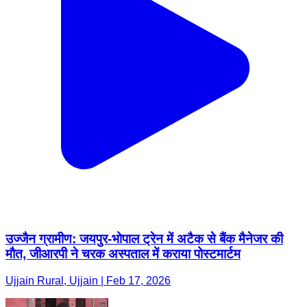
उज्जैन ग्रामीण: जयपुर-भोपाल ट्रेन में अटैक से बैंक मैनेजर की
मौत, जीआरपी ने चरक अस्पताल में कराया पोस्टमार्टम
Ujjain Rural, Ujjain | Feb 17, 2026