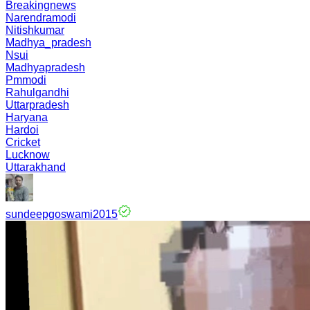
Breakingnews
Narendramodi
Nitishkumar
Madhya_pradesh
Nsui
Madhyapradesh
Pmmodi
Rahulgandhi
Uttarpradesh
Haryana
Hardoi
Cricket
Lucknow
Uttarakhand
sundeepgoswami2015