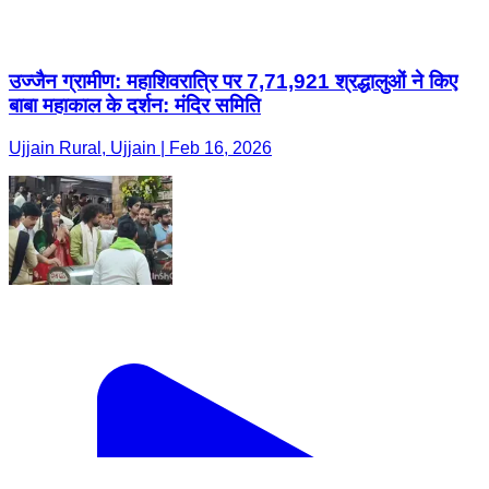
उज्जैन ग्रामीण: महाशिवरात्रि पर 7,71,921 श्रद्धालुओं ने किए
बाबा महाकाल के दर्शन: मंदिर समिति
Ujjain Rural, Ujjain | Feb 16, 2026