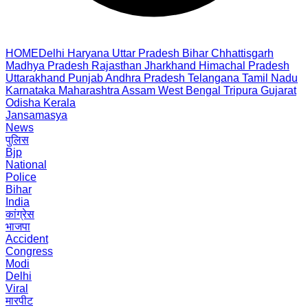
HOME
Delhi
Haryana
Uttar Pradesh
Bihar
Chhattisgarh
Madhya Pradesh
Rajasthan
Jharkhand
Himachal Pradesh
Uttarakhand
Punjab
Andhra Pradesh
Telangana
Tamil Nadu
Karnataka
Maharashtra
Assam
West Bengal
Tripura
Gujarat
Odisha
Kerala
Jansamasya
News
पुलिस
Bjp
National
Police
Bihar
India
कांग्रेस
भाजपा
Accident
Congress
Modi
Delhi
Viral
मारपीट