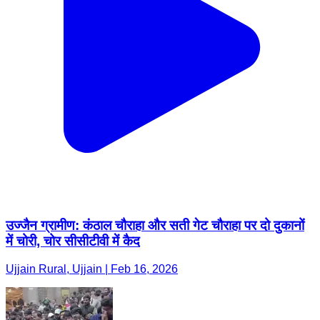
उज्जैन ग्रामीण: कंठाल चौराहा और सती गेट चौराहा पर दो दुकानों
में चोरी, चोर सीसीटीवी में कैद
Ujjain Rural, Ujjain | Feb 16, 2026