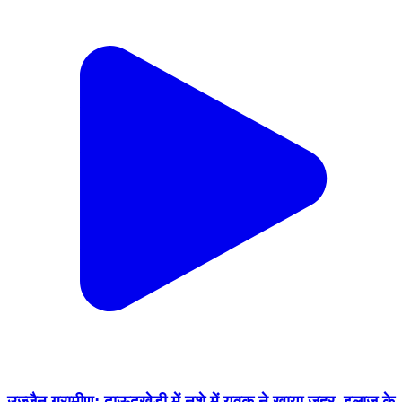
उज्जैन ग्रामीण: दाऊदखेड़ी में नशे में युवक ने खाया जहर, इलाज के