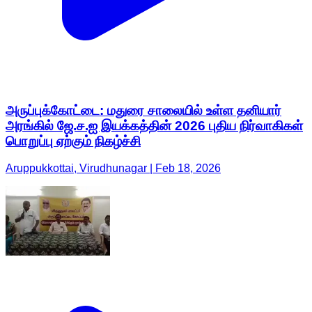
அருப்புக்கோட்டை: மதுரை சாலையில் உள்ள தனியார்
அரங்கில் ஜே.ச.ஐ இயக்கத்தின் 2026 புதிய நிர்வாகிகள்
பொறுப்பு ஏற்கும் நிகழ்ச்சி
Aruppukkottai, Virudhunagar | Feb 18, 2026