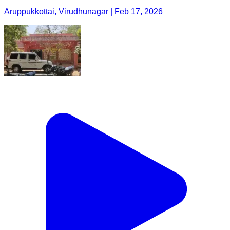
Aruppukkottai, Virudhunagar | Feb 17, 2026