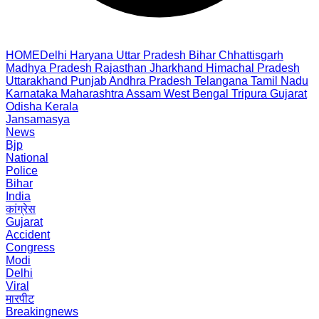
HOME
Delhi
Haryana
Uttar Pradesh
Bihar
Chhattisgarh
Madhya Pradesh
Rajasthan
Jharkhand
Himachal Pradesh
Uttarakhand
Punjab
Andhra Pradesh
Telangana
Tamil Nadu
Karnataka
Maharashtra
Assam
West Bengal
Tripura
Gujarat
Odisha
Kerala
Jansamasya
News
Bjp
National
Police
Bihar
India
कांग्रेस
Gujarat
Accident
Congress
Modi
Delhi
Viral
मारपीट
Breakingnews