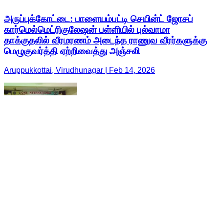
அருப்புக்கோட்டை: பாளையம்பட்டி செயின்ட் ஜோசப்
கார்மெல்மெட்ரிகுலேஷன் பள்ளியில் புல்வாமா
தாக்குதலில் வீரமரணம் அடைந்த ராணுவ வீரர்களுக்கு
மெழுகுவர்த்தி ஏற்றிவைத்து அஞ்சலி
Aruppukkottai, Virudhunagar | Feb 14, 2026