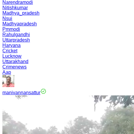
Narendramodi
Nitishkumar
Madhya_pradesh
Nsui
Madhyapradesh
Pmmodi
Rahulgandhi
Uttarpradesh
Haryana
Cricket
Lucknow
Uttarakhand
Crimenews
Aap
manivannansattur