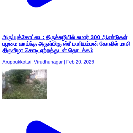
அருப்புக்கோட்டை: திருச்சுழியில் சுமார் 300 ஆண்டுகள்
பழமை வாய்ந்த அருள்மிகு ஸ்ரீ மாரியம்மன் கோவில் மாசி
திருவிழா கொடி ஏற்றத்துடன் தொடக்கம்
Aruppukkottai, Virudhunagar | Feb 20, 2026