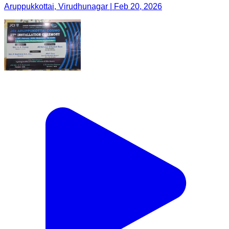
Aruppukkottai, Virudhunagar | Feb 20, 2026