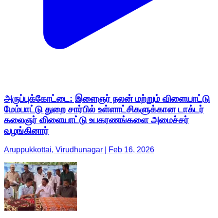
அருப்புக்கோட்டை: இளைஞர் நலன் மற்றும் விளையாட்டு
மேம்பாட்டு துறை சார்பில் உள்ளாட்சிகளுக்கான டாக்டர்
கலைஞர் விளையாட்டு உபகரணங்களை அமைச்சர்
வழங்கினார்
Aruppukkottai, Virudhunagar | Feb 16, 2026