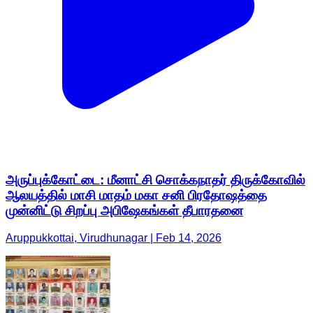
அருப்புக்கோட்டை: மீனாட்சி சொக்கநாதர் திருக்கோவில்
ஆலயத்தில் மாசி மாதம் மகா சனி பிரதோஷத்தை
முன்னிட்டு சிறப்பு அபிஷேகங்கள் தீபாரதனை
Aruppukkottai, Virudhunagar | Feb 14, 2026