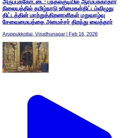
அருப்புக்கோட்டை: பந்தல்குடியில் ஆரம்பசுகாதார
நிலையத்தில் தமிழ்நாடு உரிமைகள்திட்டம்விழுது
திட்டத்தின் மாற்றுத்திறனாளிகள் மறுவாழ்வு
சேவைமையத்தை அமைச்சர் திறந்து வைத்தார்
Aruppukkottai, Virudhunagar | Feb 16, 2026