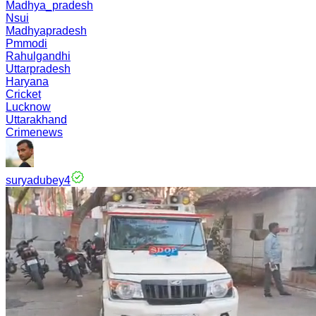
Madhya_pradesh
Nsui
Madhyapradesh
Pmmodi
Rahulgandhi
Uttarpradesh
Haryana
Cricket
Lucknow
Uttarakhand
Crimenews
suryadubey4