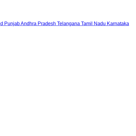
nd
Punjab
Andhra Pradesh
Telangana
Tamil Nadu
Karnataka