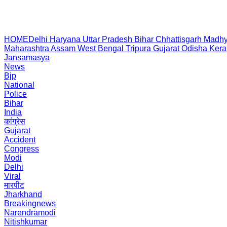
HOME
Delhi
Haryana
Uttar Pradesh
Bihar
Chhattisgarh
Madhy
Maharashtra
Assam
West Bengal
Tripura
Gujarat
Odisha
Kera
Jansamasya
News
Bjp
National
Police
Bihar
India
कांग्रेस
Gujarat
Accident
Congress
Modi
Delhi
Viral
मारपीट
Jharkhand
Breakingnews
Narendramodi
Nitishkumar