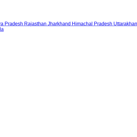
a Pradesh
Rajasthan
Jharkhand
Himachal Pradesh
Uttarakha
la