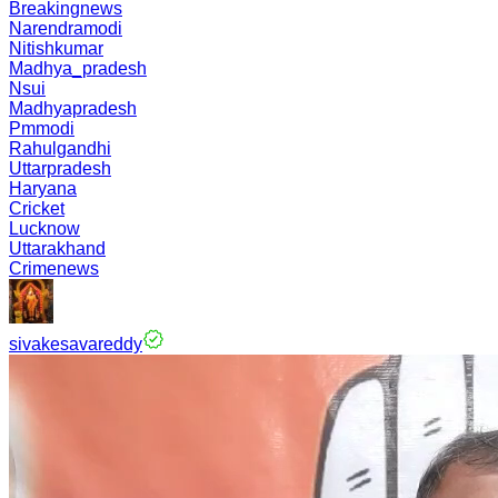
Breakingnews
Narendramodi
Nitishkumar
Madhya_pradesh
Nsui
Madhyapradesh
Pmmodi
Rahulgandhi
Uttarpradesh
Haryana
Cricket
Lucknow
Uttarakhand
Crimenews
sivakesavareddy