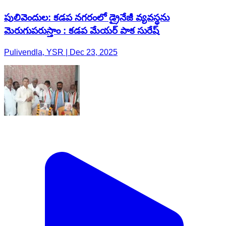
పులివెందుల: కడప నగరంలో డ్రైనేజీ వ్యవస్థను
మెరుగుపరుస్తాం : కడప మేయర్ పాక సురేష్
Pulivendla, YSR | Dec 23, 2025