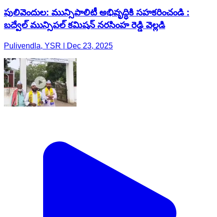
పులివెందుల: మున్సిపాలిటీ అభివృద్ధికి సహకరించండి :
బద్వేల్ మున్సిపల్ కమిషన్ నరసింహ రెడ్డి వెల్లడి
Pulivendla, YSR | Dec 23, 2025