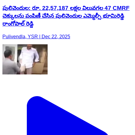
పులివెందుల: రూ. 22,57,187 లక్షల విలువగల 47 CMRF
చెక్కులను పంపిణీ చేసిన పులివెందుల ఎమ్మెల్సీ భూమిరెడ్డి
రాంగోపాల్ రెడ్డి
Pulivendla, YSR | Dec 22, 2025