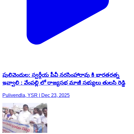
పులివెందుల: స్వర్గీయ పీవీ నరసింహారావు కి భారతరత్న
ఇవ్వాలి : వేంపల్లి లో రాజ్యసభ మాజీ సభ్యులు తులసి రెడ్డి
Pulivendla, YSR | Dec 23, 2025