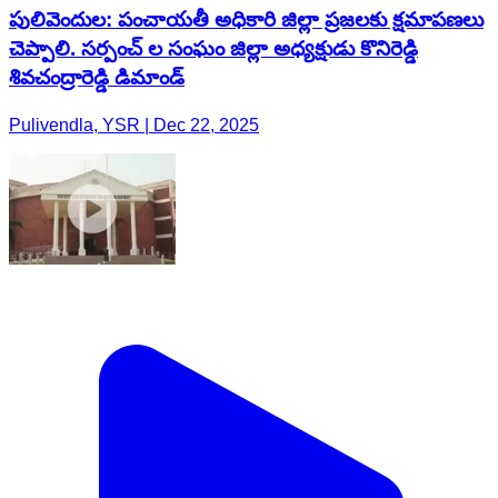
పులివెందుల: పంచాయతీ అధికారి జిల్లా ప్రజలకు క్షమాపణలు
చెప్పాలి. సర్పంచ్ ల సంఘం జిల్లా అధ్యక్షుడు కొనిరెడ్డి
శివచంద్రారెడ్డి డిమాండ్
Pulivendla, YSR | Dec 22, 2025