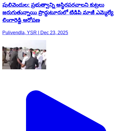
పులివెందుల: ప్రభుత్వాన్ని అస్థిరపరచాలని కుట్రలు
జరుగుతున్నాయి ప్రొద్దుటూరులో టిడిపి మాజీ ఎమ్మెల్యే
లింగారెడ్డి ఆరోపణ
Pulivendla, YSR | Dec 23, 2025