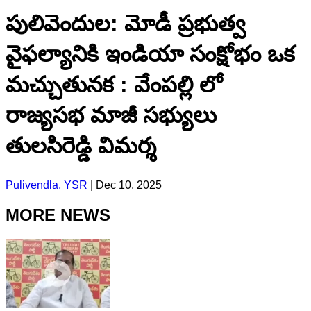
పులివెందుల: మోడీ ప్రభుత్వ
వైఫల్యానికి ఇండియా సంక్షోభం ఒక
మచ్చుతునక : వేంపల్లి లో
రాజ్యసభ మాజీ సభ్యులు
తులసిరెడ్డి విమర్శ
Pulivendla, YSR
|
Dec 10, 2025
MORE NEWS