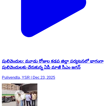
పులివెందుల: మూడు రోజుల కడప జిల్లా పర్యటనలో భాగంగా
పులివెందులకు చేరుకున్న ఏపీ మాజీ సీఎం జగన్
Pulivendla, YSR | Dec 23, 2025