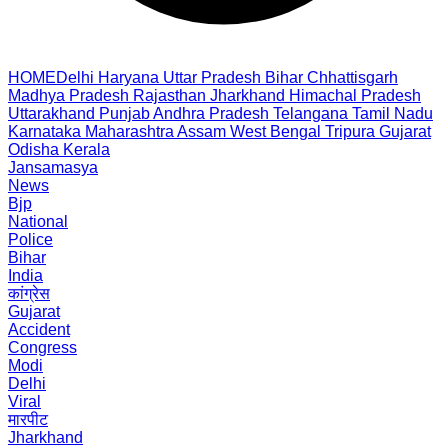
HOME
Delhi
Haryana
Uttar Pradesh
Bihar
Chhattisgarh
Madhya Pradesh
Rajasthan
Jharkhand
Himachal Pradesh
Uttarakhand
Punjab
Andhra Pradesh
Telangana
Tamil Nadu
Karnataka
Maharashtra
Assam
West Bengal
Tripura
Gujarat
Odisha
Kerala
Jansamasya
News
Bjp
National
Police
Bihar
India
कांग्रेस
Gujarat
Accident
Congress
Modi
Delhi
Viral
मारपीट
Jharkhand