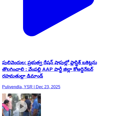
పులివెందుల: ప్రభుత్వ రేషన్ షాపుల్లో ప్లాస్టిక్ బకెట్లను
తొలగించాలి : వేంపల్లి AAP పార్టీ జిల్లా కోఆర్డినేటర్
రహమతుల్లా డిమాండ్
Pulivendla, YSR | Dec 23, 2025