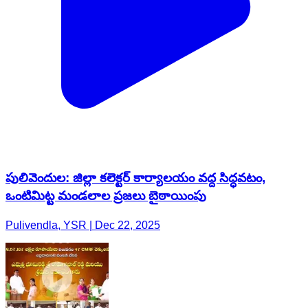
పులివెందుల: జిల్లా కలెక్టర్ కార్యాలయం వద్ద సిద్ధవటం,
ఒంటిమిట్ట మండలాల ప్రజలు బైఠాయింపు
Pulivendla, YSR | Dec 22, 2025