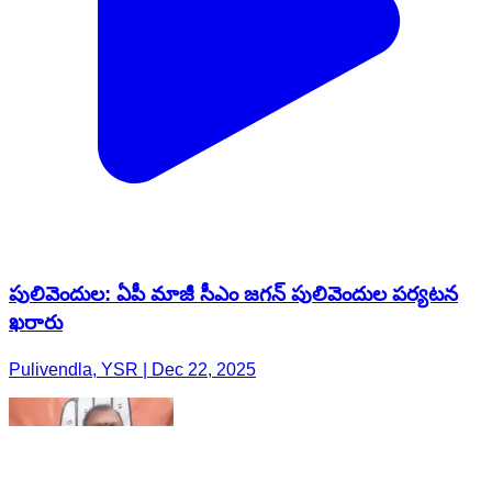
పులివెందుల: ఏపీ మాజీ సీఎం జగన్ పులివెందుల పర్యటన
ఖరారు
Pulivendla, YSR | Dec 22, 2025