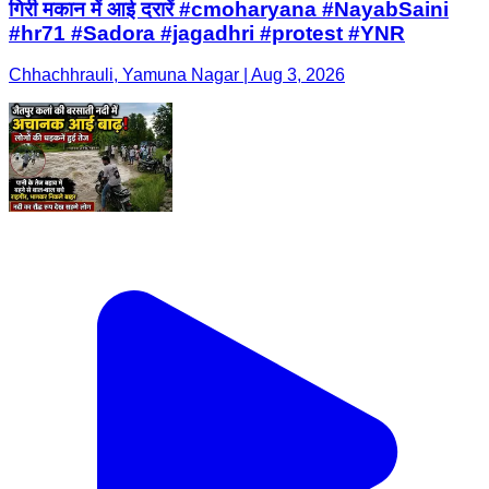
गिरी मकान में आई दरारें #cmoharyana #NayabSaini
#hr71 #Sadora #jagadhri #protest #YNR
Chhachhrauli, Yamuna Nagar | Aug 3, 2026