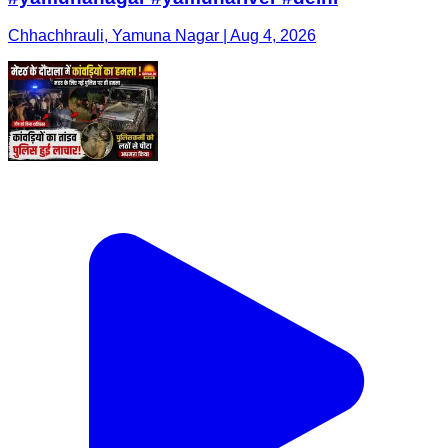
Chhachhrauli, Yamuna Nagar | Aug 4, 2026