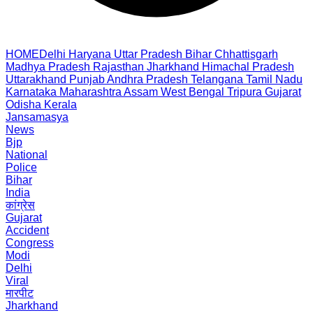
HOME
Delhi
Haryana
Uttar Pradesh
Bihar
Chhattisgarh
Madhya Pradesh
Rajasthan
Jharkhand
Himachal Pradesh
Uttarakhand
Punjab
Andhra Pradesh
Telangana
Tamil Nadu
Karnataka
Maharashtra
Assam
West Bengal
Tripura
Gujarat
Odisha
Kerala
Jansamasya
News
Bjp
National
Police
Bihar
India
कांग्रेस
Gujarat
Accident
Congress
Modi
Delhi
Viral
मारपीट
Jharkhand