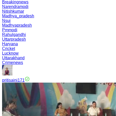
Breakingnews
Narendramodi
Nitishkumar
Madhya_pradesh
Nsui
Madhyapradesh
Pmmodi
Rahulgandhi
Uttarpradesh
Haryana
Cricket
Lucknow
Uttarakhand
Crimenews
pritisaini171