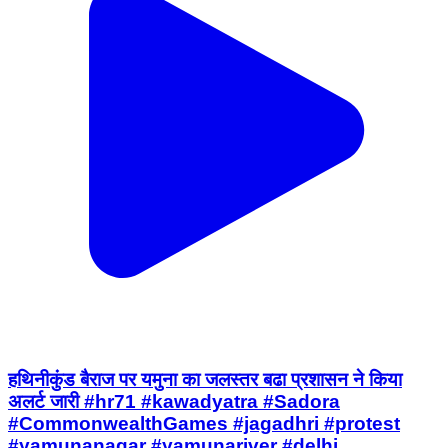
हथिनीकुंड बैराज पर यमुना का जलस्तर बढा प्रशासन ने किया
अलर्ट जारी #hr71 #kawadyatra #Sadora
#CommonwealthGames #jagadhri #protest
#yamunanagar #yamunariver #delhi