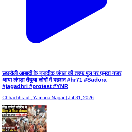
छछरौली आबादी के नजदीक जंगल की तरफ पुल पर घूमता नजर
आया लंगड़ा तेंदुआ लोगों में दहशत #hr71 #Sadora
#jagadhri #protest #YNR
Chhachhrauli, Yamuna Nagar | Jul 31, 2026