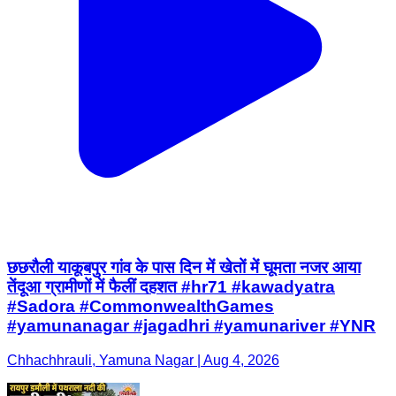
छछरौली याकूबपुर गांव के पास दिन में खेतों में घूमता नजर आया
तेंदूआ ग्रामीणों में फैलीं दहशत #hr71 #kawadyatra
#Sadora #CommonwealthGames
#yamunanagar #jagadhri #yamunariver #YNR
Chhachhrauli, Yamuna Nagar | Aug 4, 2026