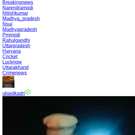
Breakingnews
Narendramodi
Nitishkumar
Madhya_pradesh
Nsui
Madhyapradesh
Pmmodi
Rahulgandhi
Uttarpradesh
Haryana
Cricket
Lucknow
Uttarakhand
Crimenews
ubaidkadri