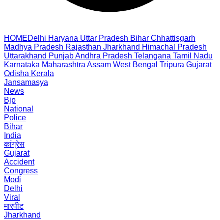
HOME
Delhi
Haryana
Uttar Pradesh
Bihar
Chhattisgarh
Madhya Pradesh
Rajasthan
Jharkhand
Himachal Pradesh
Uttarakhand
Punjab
Andhra Pradesh
Telangana
Tamil Nadu
Karnataka
Maharashtra
Assam
West Bengal
Tripura
Gujarat
Odisha
Kerala
Jansamasya
News
Bjp
National
Police
Bihar
India
कांग्रेस
Gujarat
Accident
Congress
Modi
Delhi
Viral
मारपीट
Jharkhand