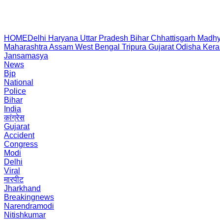
HOME
Delhi
Haryana
Uttar Pradesh
Bihar
Chhattisgarh
Madhy
Maharashtra
Assam
West Bengal
Tripura
Gujarat
Odisha
Kera
Jansamasya
News
Bjp
National
Police
Bihar
India
कांग्रेस
Gujarat
Accident
Congress
Modi
Delhi
Viral
मारपीट
Jharkhand
Breakingnews
Narendramodi
Nitishkumar