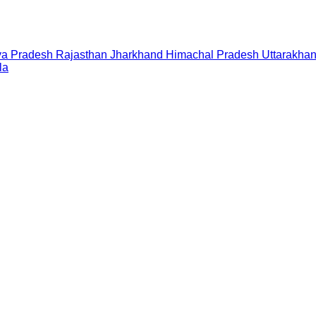
a Pradesh
Rajasthan
Jharkhand
Himachal Pradesh
Uttarakha
la