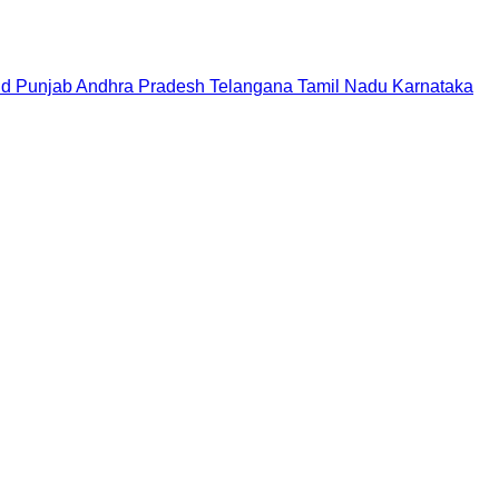
nd
Punjab
Andhra Pradesh
Telangana
Tamil Nadu
Karnataka