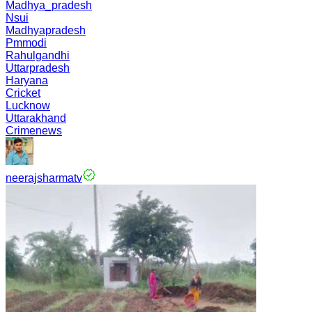
Madhya_pradesh
Nsui
Madhyapradesh
Pmmodi
Rahulgandhi
Uttarpradesh
Haryana
Cricket
Lucknow
Uttarakhand
Crimenews
neerajsharmatv