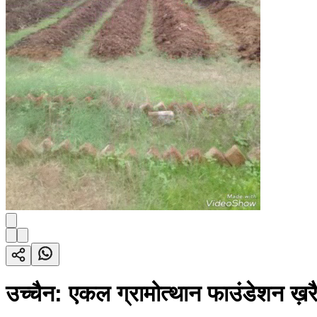
उच्चैन: एकल ग्रामोत्थान फाउंडेशन ख़रैर