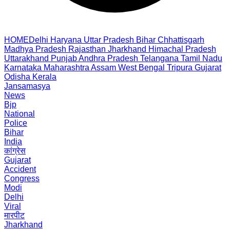
HOME
Delhi
Haryana
Uttar Pradesh
Bihar
Chhattisgarh
Madhya Pradesh
Rajasthan
Jharkhand
Himachal Pradesh
Uttarakhand
Punjab
Andhra Pradesh
Telangana
Tamil Nadu
Karnataka
Maharashtra
Assam
West Bengal
Tripura
Gujarat
Odisha
Kerala
Jansamasya
News
Bjp
National
Police
Bihar
India
कांग्रेस
Gujarat
Accident
Congress
Modi
Delhi
Viral
मारपीट
Jharkhand