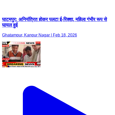
घाटमपुर: अनियंत्रित होकर पलटा ई-रिक्शा, महिला गंभीर रूप से
घायल हुई
Ghatampur, Kanpur Nagar | Feb 18, 2026