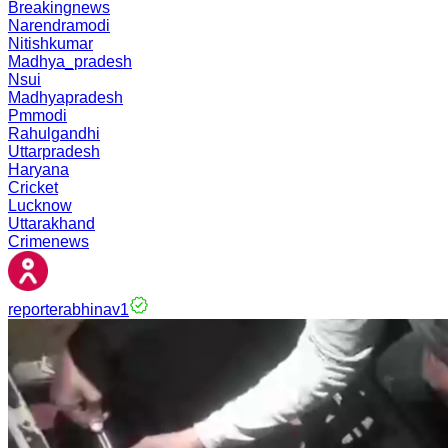
Breakingnews
Narendramodi
Nitishkumar
Madhya_pradesh
Nsui
Madhyapradesh
Pmmodi
Rahulgandhi
Uttarpradesh
Haryana
Cricket
Lucknow
Uttarakhand
Crimenews
reporterabhinav1