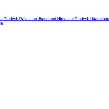
a Pradesh
Rajasthan
Jharkhand
Himachal Pradesh
Uttarakha
la