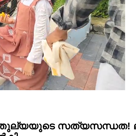
ുല്യയുടെ സത്യസന്ധത! ലഭ