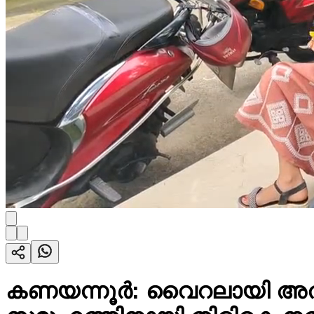
കണയന്നൂർ: വൈറലായി അത