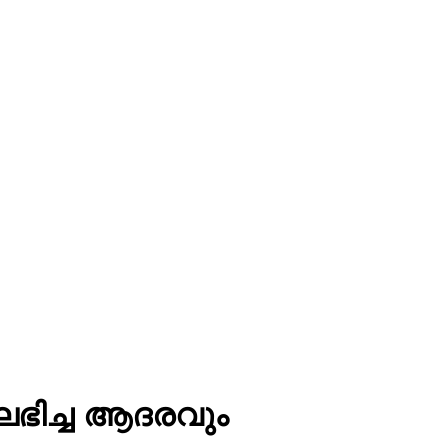
ിച്ച ആദരവും