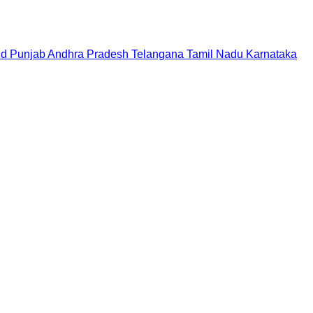
nd
Punjab
Andhra Pradesh
Telangana
Tamil Nadu
Karnataka