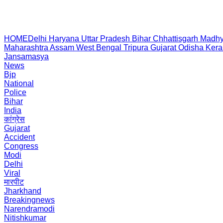
HOME
Delhi
Haryana
Uttar Pradesh
Bihar
Chhattisgarh
Madhy
Maharashtra
Assam
West Bengal
Tripura
Gujarat
Odisha
Kera
Jansamasya
News
Bjp
National
Police
Bihar
India
कांग्रेस
Gujarat
Accident
Congress
Modi
Delhi
Viral
मारपीट
Jharkhand
Breakingnews
Narendramodi
Nitishkumar