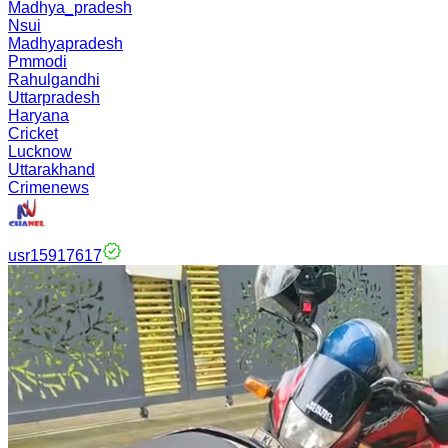
Madhya_pradesh
Nsui
Madhyapradesh
Pmmodi
Rahulgandhi
Uttarpradesh
Haryana
Cricket
Lucknow
Uttarakhand
Crimenews
usr15917617