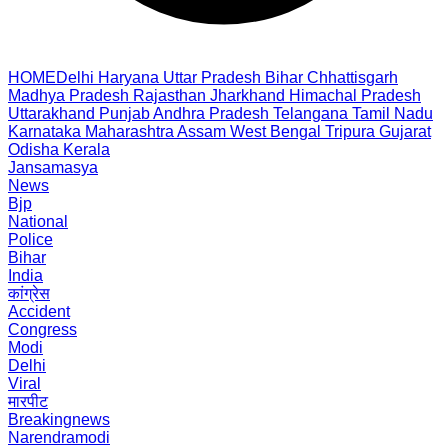
HOME
Delhi
Haryana
Uttar Pradesh
Bihar
Chhattisgarh
Madhya Pradesh
Rajasthan
Jharkhand
Himachal Pradesh
Uttarakhand
Punjab
Andhra Pradesh
Telangana
Tamil Nadu
Karnataka
Maharashtra
Assam
West Bengal
Tripura
Gujarat
Odisha
Kerala
Jansamasya
News
Bjp
National
Police
Bihar
India
कांग्रेस
Accident
Congress
Modi
Delhi
Viral
मारपीट
Breakingnews
Narendramodi