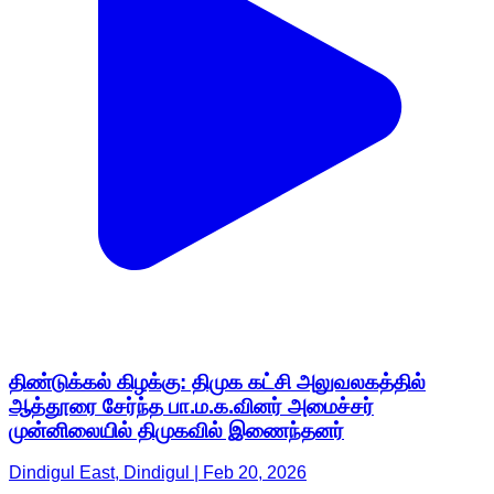
திண்டுக்கல் கிழக்கு: திமுக கட்சி அலுவலகத்தில்
ஆத்தூரை சேர்ந்த பா.ம.க.வினர் அமைச்சர்
முன்னிலையில் திமுகவில் இணைந்தனர்
Dindigul East, Dindigul | Feb 20, 2026