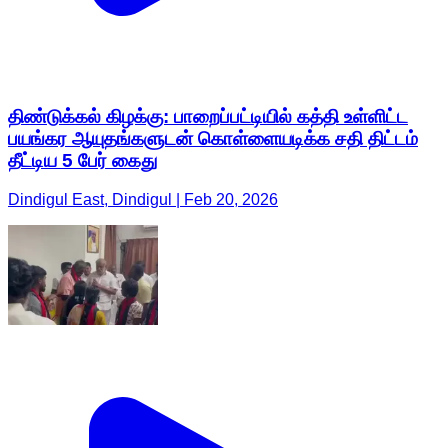
திண்டுக்கல் கிழக்கு: பாறைப்பட்டியில் கத்தி உள்ளிட்ட
பயங்கர ஆயுதங்களுடன் கொள்ளையடிக்க சதி திட்டம்
தீட்டிய 5 பேர் கைது
Dindigul East, Dindigul | Feb 20, 2026