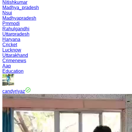
Nitishkumar
Madhya_pradesh
Nsui
Madhyapradesh
Pmmodi
Rahulgandhi
Uttarpradesh
Haryana
Cricket
Lucknow
Uttarakhand
Crimenews
Aap
Education
candyriyaz