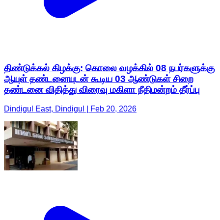
திண்டுக்கல் கிழக்கு: கொலை வழக்கில் 08 நபர்களுக்கு
ஆயுள் தண்டனையுடன் கூடிய 03 ஆண்டுகள் சிறை
தண்டனை விதித்து விரைவு மகிளா நீதிமன்றம் தீர்ப்பு
Dindigul East, Dindigul | Feb 20, 2026