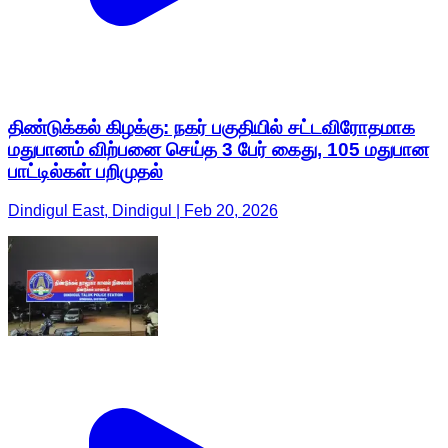
திண்டுக்கல் கிழக்கு: நகர் பகுதியில் சட்டவிரோதமாக
மதுபானம் விற்பனை செய்த 3 பேர் கைது, 105 மதுபான
பாட்டில்கள் பறிமுதல்
Dindigul East, Dindigul | Feb 20, 2026