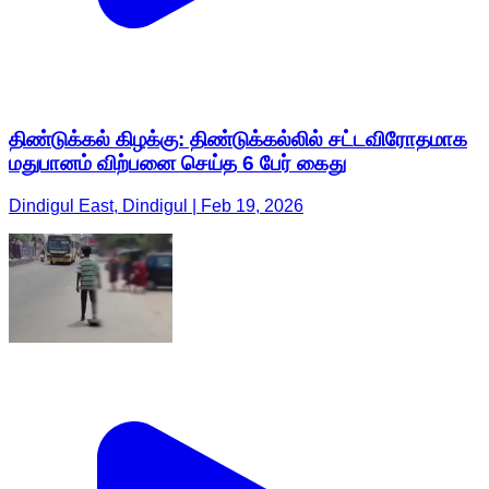
திண்டுக்கல் கிழக்கு: திண்டுக்கல்லில் சட்டவிரோதமாக
மதுபானம் விற்பனை செய்த 6 பேர் கைது
Dindigul East, Dindigul | Feb 19, 2026