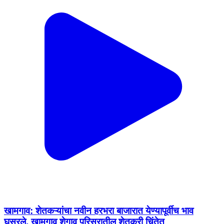
खामगाव: शेतकऱ्यांचा नवीन हरभरा बाजारात येण्यापूर्वीच भाव
घसरले, खामगाव शेगाव परिसरातील शेतकरी चिंतेत