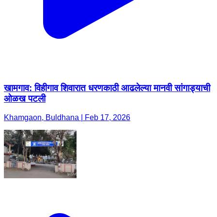
खामगाव: विहीगाव शिवारात धरणकाठी आढलेल्या मानवी सांगाड्याची
ओळख पटली
Khamgaon, Buldhana | Feb 17, 2026