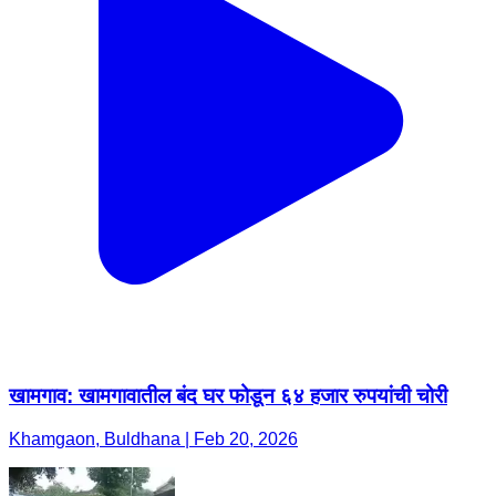
खामगाव: खामगावातील बंद घर फोडून ६४ हजार रुपयांची चोरी
Khamgaon, Buldhana | Feb 20, 2026