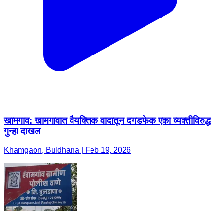
खामगाव: खामगावात वैयक्तिक वादातून दगडफेक एका व्यक्तीविरुद्ध
गुन्हा दाखल
Khamgaon, Buldhana | Feb 19, 2026