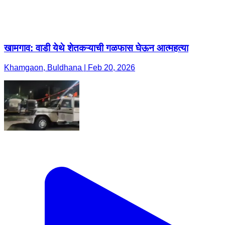
खामगाव: वाडी येथे शेतकऱ्याची गळफास घेऊन आत्महत्या
Khamgaon, Buldhana | Feb 20, 2026