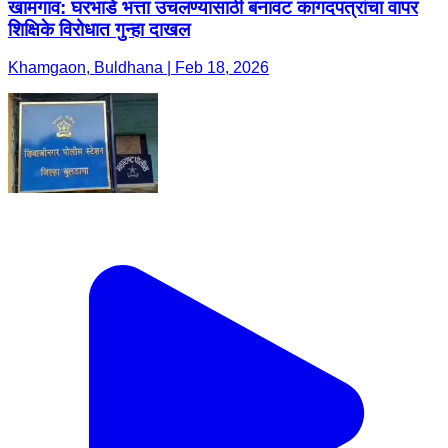
खामगाव: घरभाडे भत्ता उचलण्यासाठी बनावट कागदपत्रांचा वापर
शिक्षिके विरोधात गुन्हा दाखल
Khamgaon, Buldhana | Feb 18, 2026