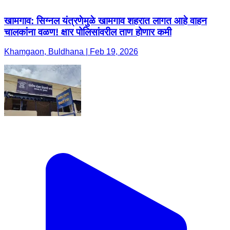
खामगाव: सिग्नल यंत्रणेमुळे खामगाव शहरात लागत आहे वाहन
चालकांना वळण! क्षार पोलिसांवरील ताण होणार कमी
Khamgaon, Buldhana | Feb 19, 2026