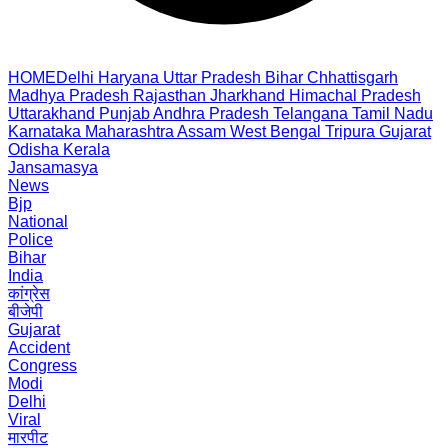
HOME
Delhi
Haryana
Uttar Pradesh
Bihar
Chhattisgarh
Madhya Pradesh
Rajasthan
Jharkhand
Himachal Pradesh
Uttarakhand
Punjab
Andhra Pradesh
Telangana
Tamil Nadu
Karnataka
Maharashtra
Assam
West Bengal
Tripura
Gujarat
Odisha
Kerala
Jansamasya
News
Bjp
National
Police
Bihar
India
कांग्रेस
बीजेपी
Gujarat
Accident
Congress
Modi
Delhi
Viral
मारपीट