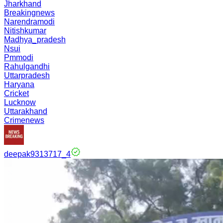
Jharkhand
Breakingnews
Narendramodi
Nitishkumar
Madhya_pradesh
Nsui
Pmmodi
Rahulgandhi
Uttarpradesh
Haryana
Cricket
Lucknow
Uttarakhand
Crimenews
deepak9313717_4