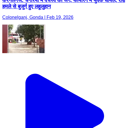
करनैलगंज: चगेरिया में वर्चस्व की जंग, फायरिंग में युवक घायल, रॉड
हमले से बुजुर्ग हुए लहूलुहान
Colonelganj, Gonda | Feb 19, 2026