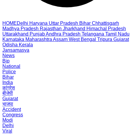
HOME
Delhi
Haryana
Uttar Pradesh
Bihar
Chhattisgarh
Madhya Pradesh
Rajasthan
Jharkhand
Himachal Pradesh
Uttarakhand
Punjab
Andhra Pradesh
Telangana
Tamil Nadu
Karnataka
Maharashtra
Assam
West Bengal
Tripura
Gujarat
Odisha
Kerala
Jansamasya
News
Bjp
National
Police
Bihar
India
कांग्रेस
बीजेपी
Gujarat
भाजपा
Accident
Congress
Modi
Delhi
Viral