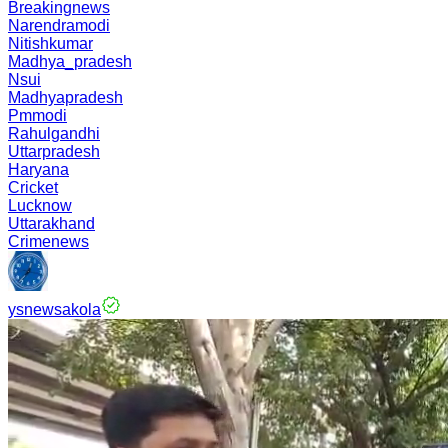
Breakingnews
Narendramodi
Nitishkumar
Madhya_pradesh
Nsui
Madhyapradesh
Pmmodi
Rahulgandhi
Uttarpradesh
Haryana
Cricket
Lucknow
Uttarakhand
Crimenews
ysnewsakola