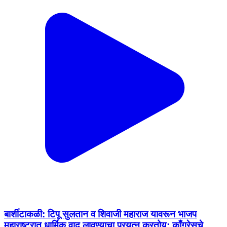
बार्शीटाकळी: टिपू सुलतान व शिवाजी महाराज यावरून भाजप
महाराष्ट्रात धार्मिक वाद लावण्याचा प्रयत्न करतोय; काँग्रेसचे