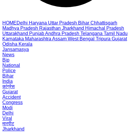
HOME
Delhi
Haryana
Uttar Pradesh
Bihar
Chhattisgarh
Madhya Pradesh
Rajasthan
Jharkhand
Himachal Pradesh
Uttarakhand
Punjab
Andhra Pradesh
Telangana
Tamil Nadu
Karnataka
Maharashtra
Assam
West Bengal
Tripura
Gujarat
Odisha
Kerala
Jansamasya
News
Bjp
National
Police
Bihar
India
कांग्रेस
Gujarat
Accident
Congress
Modi
Delhi
Viral
मारपीट
Jharkhand