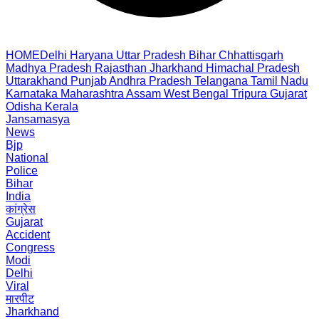
HOME
Delhi
Haryana
Uttar Pradesh
Bihar
Chhattisgarh
Madhya Pradesh
Rajasthan
Jharkhand
Himachal Pradesh
Uttarakhand
Punjab
Andhra Pradesh
Telangana
Tamil Nadu
Karnataka
Maharashtra
Assam
West Bengal
Tripura
Gujarat
Odisha
Kerala
Jansamasya
News
Bjp
National
Police
Bihar
India
कांग्रेस
Gujarat
Accident
Congress
Modi
Delhi
Viral
मारपीट
Jharkhand