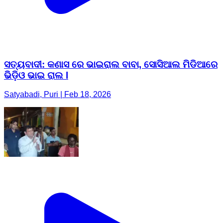
ସତ୍ୟବାଦୀ: କଣାସ ରେ ଭାଇରାଲ ବାବା, ସୋସିଆଲ ମିଡିଆରେ
ଭିଡ଼ିଓ ଭାଇ ରାଲ l
Satyabadi, Puri | Feb 18, 2026