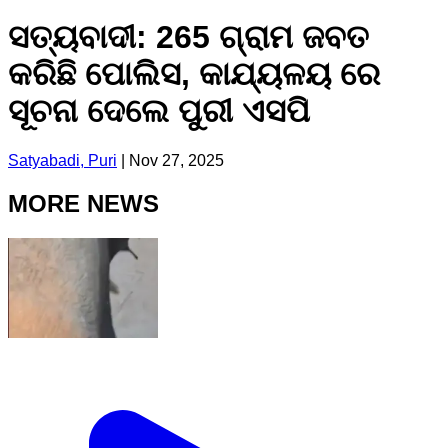
ସତ୍ୟବାଦୀ: 265 ଗ୍ରାମ ଜବତ
କରିଛି ପୋଲିସ, କାଯ୍ୟଳୟ ରେ
ସୂଚନା ଦେଲେ ପୁରୀ ଏସପି
Satyabadi, Puri
|
Nov 27, 2025
MORE NEWS