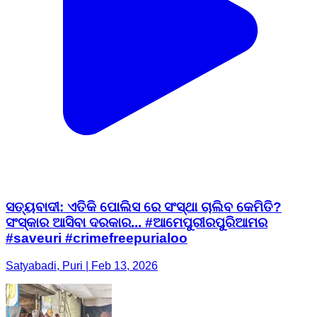
ସତ୍ୟବାଦୀ: ଏତିକି ପୋଲିସ ରେ ସଂସ୍ଥା ଚାଲିବ କେମିତି?
ସଂସ୍କାର ଆସିବା ଦରକାର... #ଆମେପୁରୀରପୁରିଆମର
#saveuri #crimefreepurialoo
Satyabadi, Puri | Feb 13, 2026