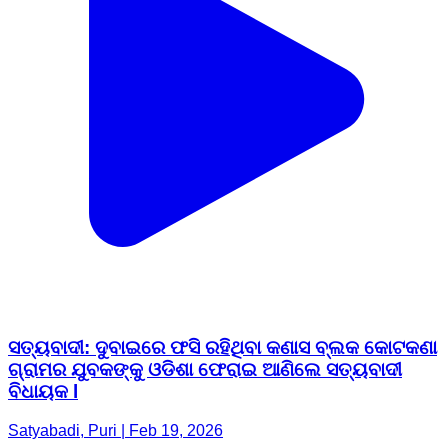
ସତ୍ୟବାଦୀ: ଦୁବାଇରେ ଫସି ରହିଥିବା କଣାସ ବ୍ଲକ କୋଟକଣା
ଗ୍ରାମର ଯୁବକଙ୍କୁ ଓଡିଶା ଫେରାଇ ଆଣିଲେ ସତ୍ୟବାଦୀ
ବିଧାୟକ l
Satyabadi, Puri | Feb 19, 2026