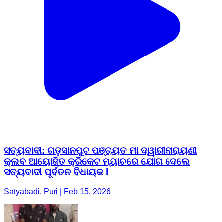
ସତ୍ୟବାଦୀ: ଗଡ଼ସାନପୁଟ ପଞ୍ଚାୟତ ମା ଦ୍ୱାରୀନାରାୟଣୀ
କ୍ଲବ ଆୟୋଜିତ କ୍ରିକେଟ ମ୍ୟାଚରେ ଯୋଗ ଦେଲେ
ସତ୍ୟବାଦୀ ପୂର୍ବତନ ବିଧାୟକ l
Satyabadi, Puri | Feb 15, 2026