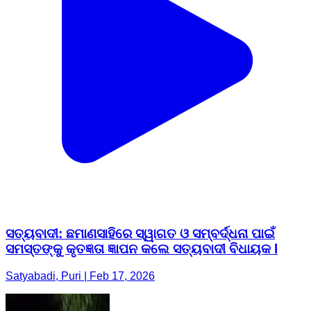
ସତ୍ୟବାଦୀ: ଛମାଣସାହିରେ ସ୍ୱାଗତ ଓ ସମ୍ବର୍ଦ୍ଧନା ପାଇଁ
ସମସ୍ତଙ୍କୁ କୃତଜ୍ଞତା ଜ୍ଞାପନ କଲେ ସତ୍ୟବାଦୀ ବିଧାୟକ l
Satyabadi, Puri | Feb 17, 2026