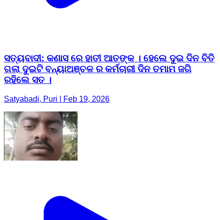
ସତ୍ୟବାଦୀ: କଣାସ ରେ ହାତୀ ଆତଙ୍କ । ହେଲେ ଦୁଇ ଦିନ ବିତି
ଗଲା ଦୁଇଟି ବନ୍ୟାଅଞ୍ଚଳ ର କର୍ମଚାରୀ ଦିନ ତମାମ ଜଗି
ରହିଲେ ସତ ।
Satyabadi, Puri | Feb 19, 2026