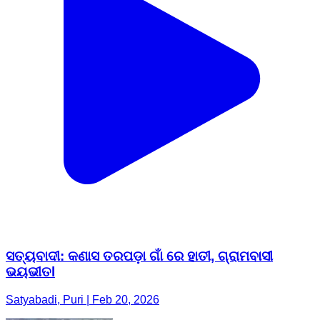
ସତ୍ୟବାଦୀ: କଣାସ ତରପଡ଼ା ଗାଁ ରେ ହାତୀ, ଗ୍ରାମବାସୀ
ଭୟଭୀତl
Satyabadi, Puri | Feb 20, 2026