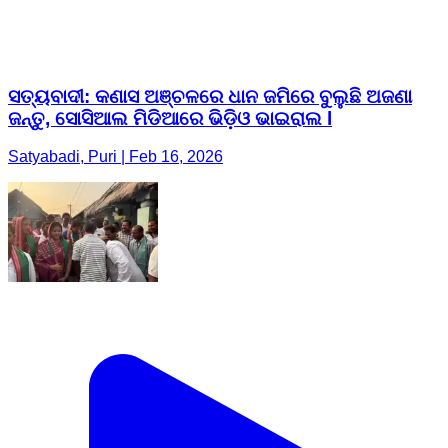
ସତ୍ୟବାଦୀ: କଣାସ ଅଞ୍ଚଳରେ ଧାନ ଜମିରେ ବୁଲୁଛି ଅଜଣା
ଜନ୍ତୁ, ସୋସିଆଲ ମିଡିଆରେ ଭିଡ଼ିଓ ଭାଇରାଲ l
Satyabadi, Puri | Feb 16, 2026