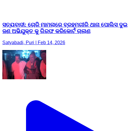
ସତ୍ୟବାଦୀ: ଚୋରି ମାମଲାରେ ବ୍ରହ୍ମଗୀରି ଥାନା ପୋଲିସ ଦୁଇ
ଜଣ ଅଭିଯୁକ୍ତ କୁ ଗିରଫ କରିକୋର୍ଟ ଚାଲାଣ
Satyabadi, Puri | Feb 14, 2026