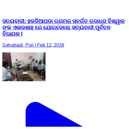
ସତ୍ୟବାଦୀ: ହଳଦିଆପଡା ଗ୍ରାମର ସ୍ବର୍ଗତ ଗଦାଧର ବିଶ୍ୱାଳ
ଙ୍କ ଏକାଦଶାହ ରେ ଯୋଗଦେଲେ ସତ୍ୟବାଦୀ ପୂର୍ବତନ
ବିଧାୟକ l
Satyabadi, Puri | Feb 12, 2026