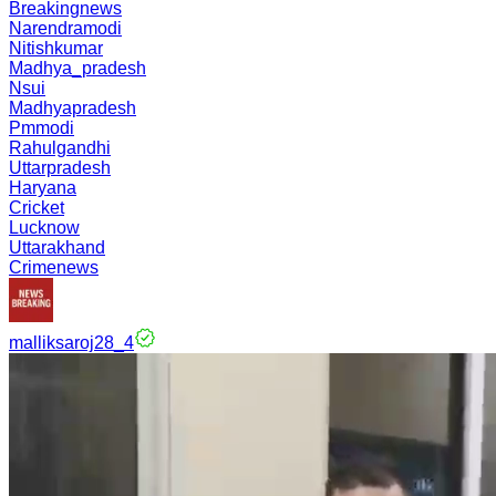
Breakingnews
Narendramodi
Nitishkumar
Madhya_pradesh
Nsui
Madhyapradesh
Pmmodi
Rahulgandhi
Uttarpradesh
Haryana
Cricket
Lucknow
Uttarakhand
Crimenews
malliksaroj28_4